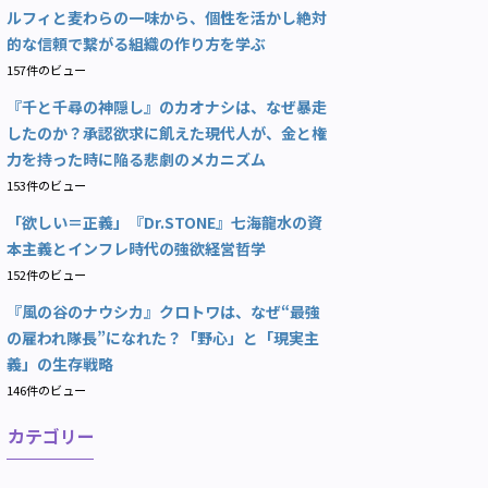
ルフィと麦わらの一味から、個性を活かし絶対
的な信頼で繋がる組織の作り方を学ぶ
157件のビュー
『千と千尋の神隠し』のカオナシは、なぜ暴走
したのか？承認欲求に飢えた現代人が、金と権
力を持った時に陥る悲劇のメカニズム
153件のビュー
「欲しい＝正義」『Dr.STONE』七海龍水の資
本主義とインフレ時代の強欲経営哲学
152件のビュー
『風の谷のナウシカ』クロトワは、なぜ“最強
の雇われ隊長”になれた？「野心」と「現実主
義」の生存戦略
146件のビュー
カテゴリー