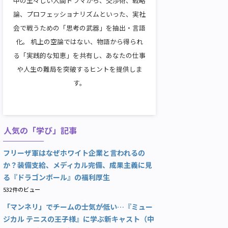
中の生々しい人間ドラマから、交渉術、戦略
論、プロフェッショナリズムといった、実社
会で戦うための「思考の武器」を抽出・言語
化。 机上の空論ではない、物語から得られ
る「実践的な知恵」を共有し、あなたの仕事
や人生の難局を突破するヒントを提供しま
す。
人気の「学び」記事
フリーザ軍はなぜホワイト企業と言われるの
か？装備支給、メディカル完備、成果主義に見
る『ドラゴンボール』の福利厚生
532件のビュー
「マンネリ」でチームの士気が低い…『ミュー
ジカル テニスの王子様』に学ぶ新キャスト（中