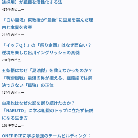
途採用）が組織を活性化する法
479件のビュー
『白い巨塔』東教授が“最後”に里見を選んだ理
由と本質を考察
218件のビュー
『イッテQ！』の「祭り企画」はなぜ面白い？
逆境を楽しむ出川イングリッシュの真髄
201件のビュー
五条悟はなぜ「夏油傑」を救えなかったのか？
『呪術廻戦』最強の男が抱える、組織論では解
決できない「孤独」の正体
179件のビュー
自来也はなぜ火影を断り続けたのか？
『NARUTO』に学ぶ組織のトップに立たず伝説
になる生き方
163件のビュー
ONEPIECEに学ぶ最強のチームビルディング：