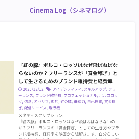
Cinema Log（シネマログ）
『紅の豚』ポルコ・ロッソはなぜ飛ばねばな
らないのか？フリーランスが「賞金稼ぎ」と
して生きるためのブランド維持費と経費率
2025/12/12
アイデンティティ
,
スキルアップ
,
フリ
ーランス
,
ブランド維持費
,
プロフェッショナル
,
ポルコロッ
ソ
,
信念
,
名セリフ
,
孤独
,
紅の豚
,
継続力
,
自己投資
,
賞金稼
ぎ
,
配信サービス
,
飛行機
メタディスクリプション:
『紅の豚』ポルコ・ロッソはなぜ飛ばねばならないの
か？フリーランスの「賞金稼ぎ」としての生き方やブラ
ンド維持費、経費率を映画から紐解きます。自分らしい