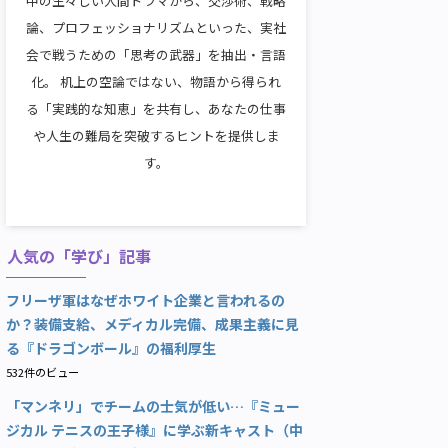
中の生々しい人間ドラマから、交渉術、戦略
論、プロフェッショナリズムといった、実社
会で戦うための「思考の武器」を抽出・言語
化。 机上の空論ではない、物語から得られ
る「実践的な知恵」を共有し、あなたの仕事
や人生の難局を突破するヒントを提供しま
す。
人気の「学び」記事
フリーザ軍はなぜホワイト企業と言われるの
か？装備支給、メディカル完備、成果主義に見
る『ドラゴンボール』の福利厚生
532件のビュー
「マンネリ」でチームの士気が低い…『ミュー
ジカル テニスの王子様』に学ぶ新キャスト（中