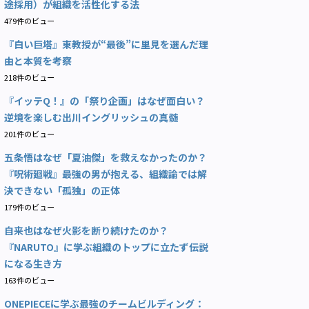
途採用）が組織を活性化する法
479件のビュー
『白い巨塔』東教授が“最後”に里見を選んだ理
由と本質を考察
218件のビュー
『イッテQ！』の「祭り企画」はなぜ面白い？
逆境を楽しむ出川イングリッシュの真髄
201件のビュー
五条悟はなぜ「夏油傑」を救えなかったのか？
『呪術廻戦』最強の男が抱える、組織論では解
決できない「孤独」の正体
179件のビュー
自来也はなぜ火影を断り続けたのか？
『NARUTO』に学ぶ組織のトップに立たず伝説
になる生き方
163件のビュー
ONEPIECEに学ぶ最強のチームビルディング：