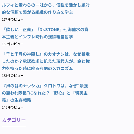
ルフィと麦わらの一味から、個性を活かし絶対
的な信頼で繋がる組織の作り方を学ぶ
157件のビュー
「欲しい＝正義」『Dr.STONE』七海龍水の資
本主義とインフレ時代の強欲経営哲学
155件のビュー
『千と千尋の神隠し』のカオナシは、なぜ暴走
したのか？承認欲求に飢えた現代人が、金と権
力を持った時に陥る悲劇のメカニズム
153件のビュー
『風の谷のナウシカ』クロトワは、なぜ“最強
の雇われ隊長”になれた？「野心」と「現実主
義」の生存戦略
146件のビュー
カテゴリー