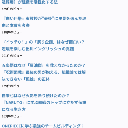
途採用）が組織を活性化する法
479件のビュー
『白い巨塔』東教授が“最後”に里見を選んだ理
由と本質を考察
218件のビュー
『イッテQ！』の「祭り企画」はなぜ面白い？
逆境を楽しむ出川イングリッシュの真髄
201件のビュー
五条悟はなぜ「夏油傑」を救えなかったのか？
『呪術廻戦』最強の男が抱える、組織論では解
決できない「孤独」の正体
179件のビュー
自来也はなぜ火影を断り続けたのか？
『NARUTO』に学ぶ組織のトップに立たず伝説
になる生き方
163件のビュー
ONEPIECEに学ぶ最強のチームビルディング：