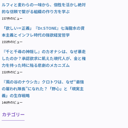
ルフィと麦わらの一味から、個性を活かし絶対
的な信頼で繋がる組織の作り方を学ぶ
157件のビュー
「欲しい＝正義」『Dr.STONE』七海龍水の資
本主義とインフレ時代の強欲経営哲学
155件のビュー
『千と千尋の神隠し』のカオナシは、なぜ暴走
したのか？承認欲求に飢えた現代人が、金と権
力を持った時に陥る悲劇のメカニズム
153件のビュー
『風の谷のナウシカ』クロトワは、なぜ“最強
の雇われ隊長”になれた？「野心」と「現実主
義」の生存戦略
146件のビュー
カテゴリー