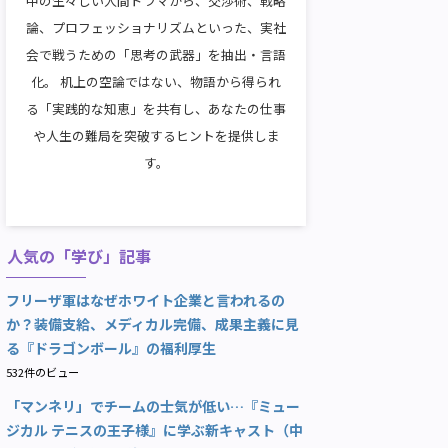
中の生々しい人間ドラマから、交渉術、戦略
論、プロフェッショナリズムといった、実社
会で戦うための「思考の武器」を抽出・言語
化。 机上の空論ではない、物語から得られ
る「実践的な知恵」を共有し、あなたの仕事
や人生の難局を突破するヒントを提供しま
す。
人気の「学び」記事
フリーザ軍はなぜホワイト企業と言われるの
か？装備支給、メディカル完備、成果主義に見
る『ドラゴンボール』の福利厚生
532件のビュー
「マンネリ」でチームの士気が低い…『ミュー
ジカル テニスの王子様』に学ぶ新キャスト（中