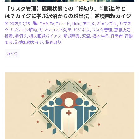
【リスク管理】極限状態での「損切り」判断基準と
は？カイジに学ぶ泥沼からの脱出法｜逆境無頼カイジ
2025/12/15
DMM TV
,
Eカード
,
Hulu
,
アニメ
,
ギャンブル
,
サブス
クリプション解約
,
サンクコスト効果
,
ビジネス
,
リスク管理
,
意思決定
,
投資
,
損切り
,
損失回避バイアス
,
新規事業
,
泥沼
,
福本伸行
,
経営者
,
行動
変容
,
逆境無頼カイジ
,
鉄骨渡り
カイジ