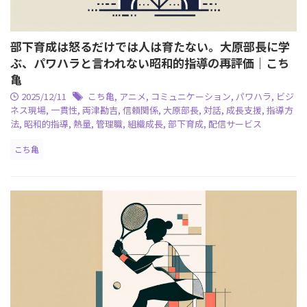
部下育成は怒るだけでは人は育たない。大原部長に学
ぶ、パワハラと言われない昭和的指導の再評価｜こち
亀
2025/12/11
こち亀
,
アニメ
,
コミュニケーション
,
パワハラ
,
ビジ
ネス現場
,
一貫性
,
両津勘吉
,
信頼関係
,
大原部長
,
対話
,
成長支援
,
指導方
法
,
昭和的指導
,
熱量
,
管理職
,
組織成長
,
部下育成
,
配信サービス
こち亀