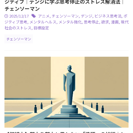
ジティブ｜デンジに学ぶ思考停止のストレス解消法｜
チェンソーマン
2025/12/17
アニメ
,
チェンソーマン
,
デンジ
,
ビジネス思考法
,
ポ
ジティブ思考
,
メンタルヘルス
,
メンタル強化
,
思考停止
,
欲求
,
漫画
,
現代
社会のストレス
,
目標設定
チェンソーマン