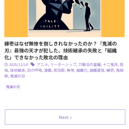
縁壱はなぜ無惨を倒しきれなかったのか？『鬼滅の
刃』最強の天才が犯した、技術継承の失敗と「組織
化」できなかった敗北の理由
2025/12/10
アニメ
,
リーダーシップ
,
刀鍛冶の里編
,
十二鬼月
,
孤
独
,
技術継承
,
日の呼吸
,
漫画
,
炭治郎
,
無惨
,
組織化
,
組織運営
,
縁壱
,
鬼殺
隊
,
鬼滅の刃
鬼滅の刃
Next »