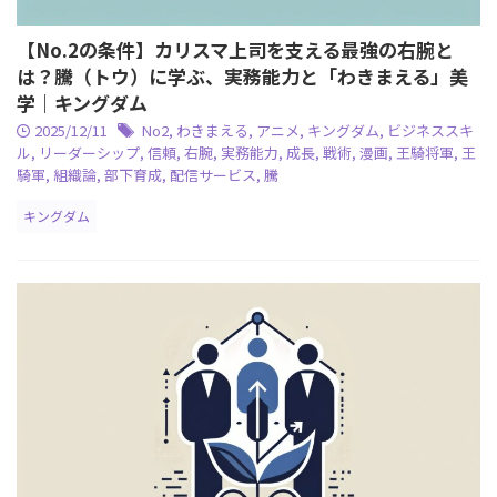
【No.2の条件】カリスマ上司を支える最強の右腕と
は？騰（トウ）に学ぶ、実務能力と「わきまえる」美
学｜キングダム
2025/12/11
No2
,
わきまえる
,
アニメ
,
キングダム
,
ビジネススキ
ル
,
リーダーシップ
,
信頼
,
右腕
,
実務能力
,
成長
,
戦術
,
漫画
,
王騎将軍
,
王
騎軍
,
組織論
,
部下育成
,
配信サービス
,
騰
キングダム