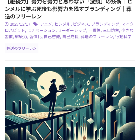
【継続力】努力を努力と思わない「没頭」の技術｜ヒ
ンメルに学ぶ死後も影響力を残すブランディング｜葬
送のフリーレン
2025/12/17
アニメ
,
ヒンメル
,
ビジネス
,
ブランディング
,
マイク
ロハビット
,
モチベーション
,
リーダーシップ
,
一貫性
,
三日坊主
,
小さな
習慣
,
継続力
,
習慣化
,
自己啓発
,
自己成長
,
葬送のフリーレン
,
行動科学
葬送のフリーレン