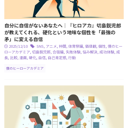
自分に自信がないあなたへ｜『ヒロアカ』切島鋭児郎
が教えてくれる、硬化という地味な個性を「最強の
矛」に変える自信
2025/12/10
SNS
,
アニメ
,
仲間
,
体育祭編
,
価値観
,
個性
,
僕のヒー
ローアカデミア
,
切島鋭児郎
,
合宿編
,
失敗体験
,
悩み解決
,
成功体験
,
成
長
,
比較
,
漫画
,
硬化
,
自信
,
自己肯定感
,
行動
僕のヒーローアカデミア