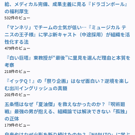
給、メディカル完備、成果主義に見る『ドラゴンボール』
の福利厚生
532件のビュー
「マンネリ」でチームの士気が低い…『ミュージカル テ
ニスの王子様』に学ぶ新キャスト（中途採用）が組織を活
性化する法
479件のビュー
『白い巨塔』東教授が“最後”に里見を選んだ理由と本質を
考察
218件のビュー
『イッテQ！』の「祭り企画」はなぜ面白い？逆境を楽し
む出川イングリッシュの真髄
201件のビュー
五条悟はなぜ「夏油傑」を救えなかったのか？『呪術廻
戦』最強の男が抱える、組織論では解決できない「孤独」
の正体
179件のビュー
自来也はなぜ火影を断り続けたのか？『NARUTO』に学ぶ