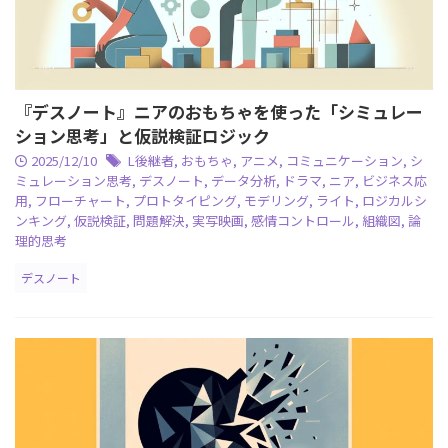
『デスノート』ニアのおもちゃを使った「シミュレー
ション思考」と仮説検証ロジック
2025/12/10
L後継者
,
おもちゃ
,
アニメ
,
コミュニケーション
,
シ
ミュレーション思考
,
デスノート
,
データ分析
,
ドラマ
,
ニア
,
ビジネス応
用
,
フローチャート
,
プロトタイピング
,
モデリング
,
ライト
,
ロジカルシ
ンキング
,
仮説検証
,
問題解決
,
実写映画
,
感情コントロール
,
組織図
,
論
理的思考
デスノート