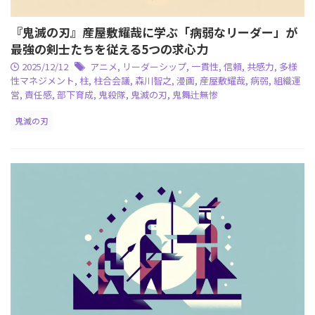
『鬼滅の刃』産屋敷耀哉に学ぶ「病弱なリーダー」が
最強の剣士たちを従える5つの求心力
2025/12/12
アニメ
,
リーダーシップ
,
一貫性
,
信頼
,
共感力
,
多様
性マネジメント
,
柱
,
柱合会議
,
森川智之
,
漫画
,
産屋敷耀哉
,
病弱
,
組織運
営
,
責任感
,
部下育成
,
鬼殺隊
,
鬼滅の刃
,
鬼舞辻無惨
鬼滅の刃