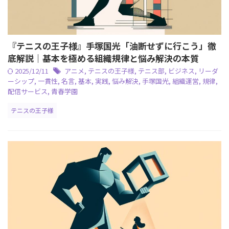
『テニスの王子様』手塚国光「油断せずに行こう」徹
底解説｜基本を極める組織規律と悩み解決の本質
2025/12/11
アニメ
,
テニスの王子様
,
テニス部
,
ビジネス
,
リーダ
ーシップ
,
一貫性
,
名言
,
基本
,
実践
,
悩み解決
,
手塚国光
,
組織運営
,
規律
,
配信サービス
,
青春学園
テニスの王子様