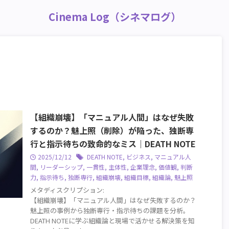
Cinema Log（シネマログ）
【組織崩壊】「マニュアル人間」はなぜ失敗
するのか？魅上照（削除）が陥った、独断専
行と指示待ちの致命的なミス｜DEATH NOTE
2025/12/12
DEATH NOTE
,
ビジネス
,
マニュアル人
間
,
リーダーシップ
,
一貫性
,
主体性
,
企業理念
,
価値観
,
判断
力
,
指示待ち
,
独断専行
,
組織崩壊
,
組織目標
,
組織論
,
魅上照
メタディスクリプション:
【組織崩壊】「マニュアル人間」はなぜ失敗するのか？
魅上照の事例から独断専行・指示待ちの課題を分析。
DEATH NOTEに学ぶ組織論と現場で活かせる解決策を知