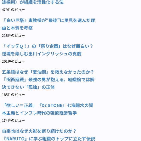
途採用）が組織を活性化する法
479件のビュー
『白い巨塔』東教授が“最後”に里見を選んだ理
由と本質を考察
218件のビュー
『イッテQ！』の「祭り企画」はなぜ面白い？
逆境を楽しむ出川イングリッシュの真髄
201件のビュー
五条悟はなぜ「夏油傑」を救えなかったのか？
『呪術廻戦』最強の男が抱える、組織論では解
決できない「孤独」の正体
185件のビュー
「欲しい＝正義」『Dr.STONE』七海龍水の資
本主義とインフレ時代の強欲経営哲学
174件のビュー
自来也はなぜ火影を断り続けたのか？
『NARUTO』に学ぶ組織のトップに立たず伝説