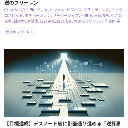
送のフリーレン
2025/12/17
アニメ
,
ヒンメル
,
ビジネス
,
ブランディング
,
マイク
ロハビット
,
モチベーション
,
リーダーシップ
,
一貫性
,
三日坊主
,
小さな
習慣
,
継続力
,
習慣化
,
自己啓発
,
自己成長
,
葬送のフリーレン
,
行動科学
葬送のフリーレン
【目標達成】デスノート級に計画通り進める「逆算思