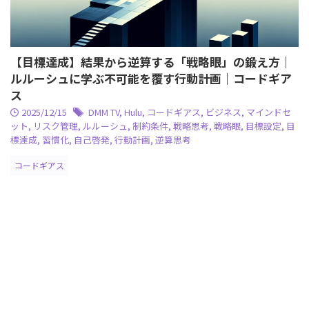
【目標達成】結果から逆算する「戦略眼」の鍛え方｜
ルルーシュに学ぶ不可能を覆す行動計画｜コードギア
ス
2025/12/15
DMM TV
,
Hulu
,
コードギアス
,
ビジネス
,
マインドセ
ット
,
リスク管理
,
ルルーシュ
,
制約条件
,
戦略思考
,
戦略眼
,
目標設定
,
目
標達成
,
習慣化
,
自己啓発
,
行動計画
,
逆算思考
コードギアス