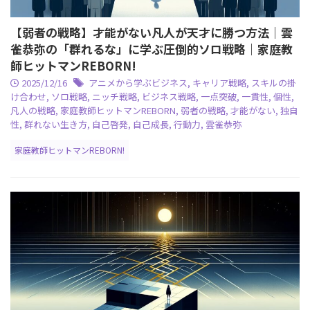
【弱者の戦略】才能がない凡人が天才に勝つ方法｜雲
雀恭弥の「群れるな」に学ぶ圧倒的ソロ戦略｜家庭教
師ヒットマンREBORN!
2025/12/16
アニメから学ぶビジネス
,
キャリア戦略
,
スキルの掛
け合わせ
,
ソロ戦略
,
ニッチ戦略
,
ビジネス戦略
,
一点突破
,
一貫性
,
個性
,
凡人の戦略
,
家庭教師ヒットマンREBORN
,
弱者の戦略
,
才能がない
,
独自
性
,
群れない生き方
,
自己啓発
,
自己成長
,
行動力
,
雲雀恭弥
家庭教師ヒットマンREBORN!