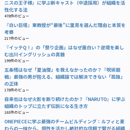
ニスの王子様』に学ぶ新キャスト（中途採用）が組織を活
性化する法
478件のビュー
『白い巨塔』東教授が“最後”に里見を選んだ理由と本質を
考察
217件のビュー
『イッテQ！』の「祭り企画」はなぜ面白い？逆境を楽し
む出川イングリッシュの真髄
199件のビュー
五条悟はなぜ「夏油傑」を救えなかったのか？『呪術廻
戦』最強の男が抱える、組織論では解決できない「孤独」
の正体
178件のビュー
自来也はなぜ火影を断り続けたのか？『NARUTO』に学ぶ
組織のトップに立たず伝説になる生き方
163件のビュー
ONEPIECEに学ぶ最強のチームビルディング：ルフィと麦
わらの一味から、個性を活かし絶対的な信頼で繋がる組織