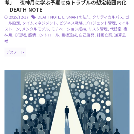
考」｜夜神月に学ぶ予期せぬトラブルの想定範囲内化
｜DEATH NOTE
2025/12/17
DEATH NOTE
,
L
,
SMARTの法則
,
クリティカルパス
,
ゴ
ール設定
,
タイムマネジメント
,
ビジネス戦略
,
プロジェクト管理
,
マイル
ストーン
,
メンタルモデル
,
モチベーション維持
,
リスク管理
,
代替案
,
夜
神月
,
心理戦
,
感情コントロール
,
目標達成
,
自己啓発
,
計画立案
,
逆算思
考
デスノート