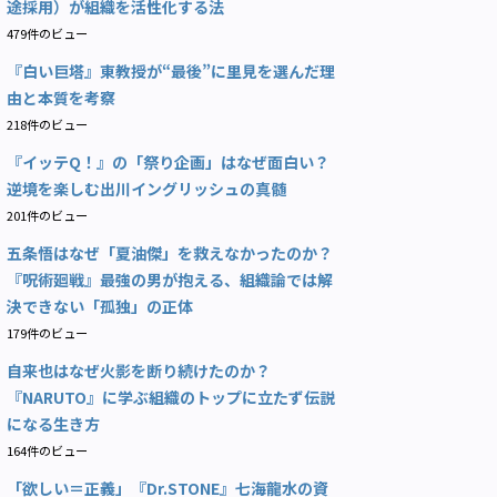
途採用）が組織を活性化する法
479件のビュー
『白い巨塔』東教授が“最後”に里見を選んだ理
由と本質を考察
218件のビュー
『イッテQ！』の「祭り企画」はなぜ面白い？
逆境を楽しむ出川イングリッシュの真髄
201件のビュー
五条悟はなぜ「夏油傑」を救えなかったのか？
『呪術廻戦』最強の男が抱える、組織論では解
決できない「孤独」の正体
179件のビュー
自来也はなぜ火影を断り続けたのか？
『NARUTO』に学ぶ組織のトップに立たず伝説
になる生き方
164件のビュー
「欲しい＝正義」『Dr.STONE』七海龍水の資