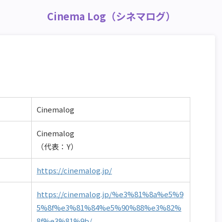
Cinema Log（シネマログ）
Cinemalog
Cinemalog
（代表：Y）
https://cinemalog.jp/
https://cinemalog.jp/%e3%81%8a%e5%9
5%8f%e3%81%84%e5%90%88%e3%82%
8f%e3%81%9b/