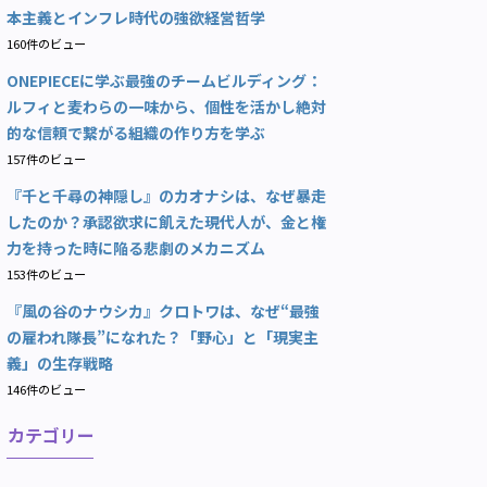
本主義とインフレ時代の強欲経営哲学
160件のビュー
ONEPIECEに学ぶ最強のチームビルディング：
ルフィと麦わらの一味から、個性を活かし絶対
的な信頼で繋がる組織の作り方を学ぶ
157件のビュー
『千と千尋の神隠し』のカオナシは、なぜ暴走
したのか？承認欲求に飢えた現代人が、金と権
力を持った時に陥る悲劇のメカニズム
153件のビュー
『風の谷のナウシカ』クロトワは、なぜ“最強
の雇われ隊長”になれた？「野心」と「現実主
義」の生存戦略
146件のビュー
カテゴリー