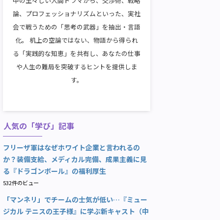
中の生々しい人間ドラマから、交渉術、戦略
論、プロフェッショナリズムといった、実社
会で戦うための「思考の武器」を抽出・言語
化。 机上の空論ではない、物語から得られ
る「実践的な知恵」を共有し、あなたの仕事
や人生の難局を突破するヒントを提供しま
す。
人気の「学び」記事
フリーザ軍はなぜホワイト企業と言われるの
か？装備支給、メディカル完備、成果主義に見
る『ドラゴンボール』の福利厚生
532件のビュー
「マンネリ」でチームの士気が低い…『ミュー
ジカル テニスの王子様』に学ぶ新キャスト（中