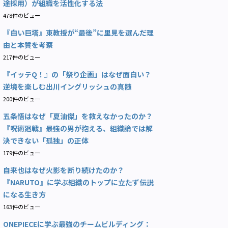
途採用）が組織を活性化する法
478件のビュー
『白い巨塔』東教授が“最後”に里見を選んだ理
由と本質を考察
217件のビュー
『イッテQ！』の「祭り企画」はなぜ面白い？
逆境を楽しむ出川イングリッシュの真髄
200件のビュー
五条悟はなぜ「夏油傑」を救えなかったのか？
『呪術廻戦』最強の男が抱える、組織論では解
決できない「孤独」の正体
179件のビュー
自来也はなぜ火影を断り続けたのか？
『NARUTO』に学ぶ組織のトップに立たず伝説
になる生き方
163件のビュー
ONEPIECEに学ぶ最強のチームビルディング：