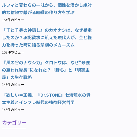
ルフィと麦わらの一味から、個性を活かし絶対
的な信頼で繋がる組織の作り方を学ぶ
157件のビュー
『千と千尋の神隠し』のカオナシは、なぜ暴走
したのか？承認欲求に飢えた現代人が、金と権
力を持った時に陥る悲劇のメカニズム
153件のビュー
『風の谷のナウシカ』クロトワは、なぜ“最強
の雇われ隊長”になれた？「野心」と「現実主
義」の生存戦略
146件のビュー
「欲しい＝正義」『Dr.STONE』七海龍水の資
本主義とインフレ時代の強欲経営哲学
145件のビュー
カテゴリー