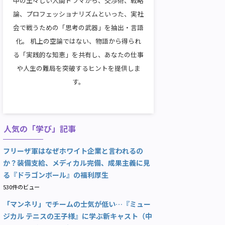
中の生々しい人間ドラマから、交渉術、戦略
論、プロフェッショナリズムといった、実社
会で戦うための「思考の武器」を抽出・言語
化。 机上の空論ではない、物語から得られ
る「実践的な知恵」を共有し、あなたの仕事
や人生の難局を突破するヒントを提供しま
す。
人気の「学び」記事
フリーザ軍はなぜホワイト企業と言われるの
か？装備支給、メディカル完備、成果主義に見
る『ドラゴンボール』の福利厚生
530件のビュー
「マンネリ」でチームの士気が低い…『ミュー
ジカル テニスの王子様』に学ぶ新キャスト（中