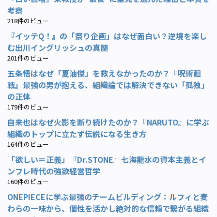
考察
218件のビュー
『イッテQ！』の「祭り企画」はなぜ面白い？逆境を楽し
む出川イングリッシュの真髄
201件のビュー
五条悟はなぜ「夏油傑」を救えなかったのか？『呪術廻
戦』最強の男が抱える、組織論では解決できない「孤独」
の正体
179件のビュー
自来也はなぜ火影を断り続けたのか？『NARUTO』に学ぶ
組織のトップに立たず伝説になる生き方
164件のビュー
「欲しい＝正義」『Dr.STONE』七海龍水の資本主義とイ
ンフレ時代の強欲経営哲学
160件のビュー
ONEPIECEに学ぶ最強のチームビルディング：ルフィと麦
わらの一味から、個性を活かし絶対的な信頼で繋がる組織