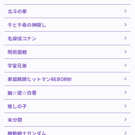
北斗の拳
千と千尋の神隠し
名探偵コナン
呪術廻戦
宇宙兄弟
家庭教師ヒットマンREBORN!
幽☆遊☆白書
推しの子
未分類
機動戦士ガンダム