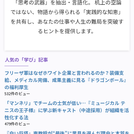
「思考の武器」を抽出・言語化。 机上の空論
ではない、物語から得られる「実践的な知恵」
を共有し、あなたの仕事や人生の難局を突破す
るヒントを提供します。
人気の「学び」記事
フリーザ軍はなぜホワイト企業と言われるのか？装備支
給、メディカル完備、成果主義に見る『ドラゴンボール』
の福利厚生
532件のビュー
「マンネリ」でチームの士気が低い…『ミュージカル テ
ニスの王子様』に学ぶ新キャスト（中途採用）が組織を活
性化する法
479件のビュー
『白い巨塔』東教授が“最後”に里見を選んだ理由と本質を