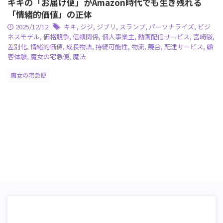
キキの「お届け便」がAmazon時代でも生き残れる
「情緒的価値」の正体
2025/12/12
キキ
,
ジジ
,
ジブリ
,
スランプ
,
パーソナライズ
,
ビジ
ネスモデル
,
価格競争
,
信頼関係
,
個人事業主
,
動画配信サービス
,
宮崎駿
,
差別化
,
情緒的価値
,
成長物語
,
持続可能性
,
物流
,
競合
,
配達サービス
,
顧
客体験
,
魔女の宅急便
,
魔法
魔女の宅急便