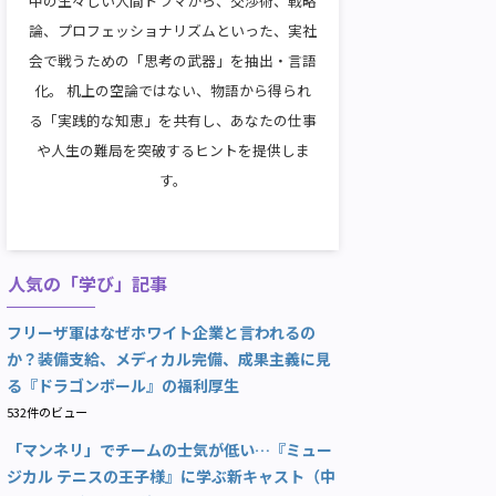
中の生々しい人間ドラマから、交渉術、戦略
論、プロフェッショナリズムといった、実社
会で戦うための「思考の武器」を抽出・言語
化。 机上の空論ではない、物語から得られ
る「実践的な知恵」を共有し、あなたの仕事
や人生の難局を突破するヒントを提供しま
す。
人気の「学び」記事
フリーザ軍はなぜホワイト企業と言われるの
か？装備支給、メディカル完備、成果主義に見
る『ドラゴンボール』の福利厚生
532件のビュー
「マンネリ」でチームの士気が低い…『ミュー
ジカル テニスの王子様』に学ぶ新キャスト（中