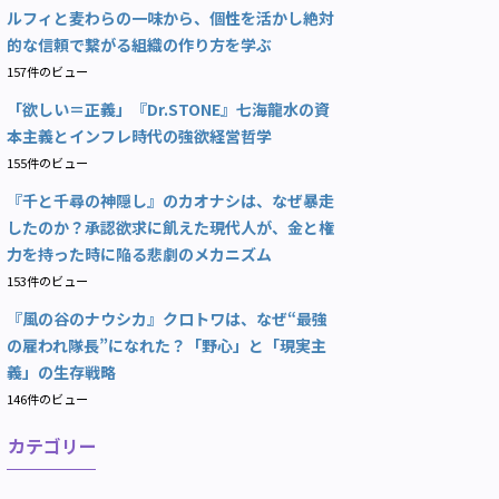
ルフィと麦わらの一味から、個性を活かし絶対
的な信頼で繋がる組織の作り方を学ぶ
157件のビュー
「欲しい＝正義」『Dr.STONE』七海龍水の資
本主義とインフレ時代の強欲経営哲学
155件のビュー
『千と千尋の神隠し』のカオナシは、なぜ暴走
したのか？承認欲求に飢えた現代人が、金と権
力を持った時に陥る悲劇のメカニズム
153件のビュー
『風の谷のナウシカ』クロトワは、なぜ“最強
の雇われ隊長”になれた？「野心」と「現実主
義」の生存戦略
146件のビュー
カテゴリー