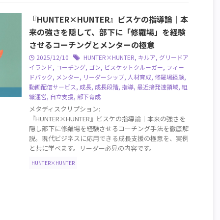
『HUNTER×HUNTER』ビスケの指導論｜本
来の強さを隠して、部下に「修羅場」を経験
させるコーチングとメンターの極意
2025/12/10
HUNTER×HUNTER
,
キルア
,
グリードア
イランド
,
コーチング
,
ゴン
,
ビスケットクルーガー
,
フィー
ドバック
,
メンター
,
リーダーシップ
,
人材育成
,
修羅場経験
,
動画配信サービス
,
成長
,
成長段階
,
指導
,
最近接発達領域
,
組
織運営
,
自立支援
,
部下育成
メタディスクリプション:
『HUNTER×HUNTER』ビスケの指導論｜本来の強さを
隠し部下に修羅場を経験させるコーチング手法を徹底解
説。現代ビジネスに応用できる成長支援の極意を、実例
と共に学べます。リーダー必見の内容です。
HUNTER×HUNTER