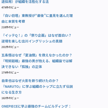
途採用）が組織を活性化する法
479件のビュー
『白い巨塔』東教授が“最後”に里見を選んだ理
由と本質を考察
218件のビュー
『イッテQ！』の「祭り企画」はなぜ面白い？
逆境を楽しむ出川イングリッシュの真髄
201件のビュー
五条悟はなぜ「夏油傑」を救えなかったのか？
『呪術廻戦』最強の男が抱える、組織論では解
決できない「孤独」の正体
179件のビュー
自来也はなぜ火影を断り続けたのか？
『NARUTO』に学ぶ組織のトップに立たず伝説
になる生き方
163件のビュー
ONEPIECEに学ぶ最強のチームビルディング：