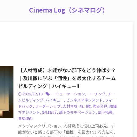
Cinema Log（シネマログ）
【人材育成】才能がない部下をどう伸ばす？
｜及川徹に学ぶ「個性」を最大化するチーム
ビルディング｜ハイキュー!!
2025/12/19
コミュニケーション
,
コーチング
,
チー
ムビルディング
,
ハイキュー
,
ビジネスマネジメント
,
フィー
ドバック
,
リーダーシップ
,
人材育成
,
及川徹
,
強み発見
,
組織
マネジメント
,
評価制度
,
部下のモチベーション
,
部下指導
,
青葉城西
メタディスクリプション: 人材育成に悩む上司必見。才
能がないと感じる部下の「個性」を最大化する方法を、