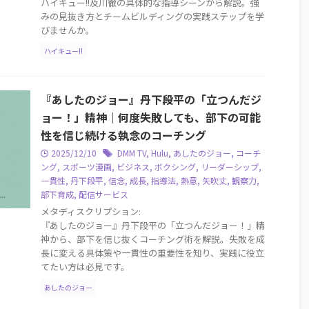
ハイキュー!!及川徹の具体的な指導シーンから解説。強
みの見抜き方とチームビルディングの実践ステップを学
びませんか。
ハイキュー!!
『あしたのジョー』丹下段平の「立つんだジ
ョー！」精神｜何度失敗しても、部下の可能
性を信じ続ける執念のコーチング
2025/12/10
DMM TV
,
Hulu
,
あしたのジョー
,
コーチ
ング
,
スポーツ漫画
,
ビジネス
,
ボクシング
,
リーダーシップ
,
一貫性
,
丹下段平
,
信念
,
成長
,
指導法
,
熱意
,
矢吹丈
,
観察力
,
部下育成
,
配信サービス
メタディスクリプション:
『あしたのジョー』丹下段平の「立つんだジョー！」精
神から、部下を信じ抜くコーチング術を解説。失敗を成
長に変える具体策や一貫性の重要性を知り、実践に役立
てたい方は必見です。
あしたのジョー