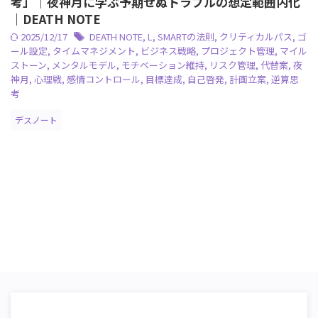
考」｜夜神月に学ぶ予期せぬトラブルの想定範囲内化
｜DEATH NOTE
2025/12/17
DEATH NOTE
,
L
,
SMARTの法則
,
クリティカルパス
,
ゴ
ール設定
,
タイムマネジメント
,
ビジネス戦略
,
プロジェクト管理
,
マイル
ストーン
,
メンタルモデル
,
モチベーション維持
,
リスク管理
,
代替案
,
夜
神月
,
心理戦
,
感情コントロール
,
目標達成
,
自己啓発
,
計画立案
,
逆算思
考
デスノート