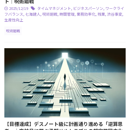
ト｜呪術廻戦
2025/12/19
タイムマネジメント
,
ビジネスパーソン
,
ワークライ
フバランス
,
七海建人
,
呪術廻戦
,
時間管理
,
業務効率化
,
残業
,
渋谷事変
,
生産性向上
呪術廻戦
【目標達成】デスノート級に計画通り進める「逆算思