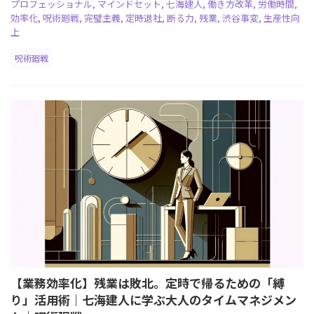
プロフェッショナル
,
マインドセット
,
七海建人
,
働き方改革
,
労働時間
,
効率化
,
呪術廻戦
,
完璧主義
,
定時退社
,
断る力
,
残業
,
渋谷事変
,
生産性向
上
呪術廻戦
【業務効率化】残業は敗北。定時で帰るための「縛
り」活用術｜七海建人に学ぶ大人のタイムマネジメン