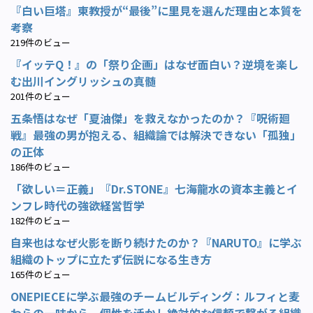
『白い巨塔』東教授が“最後”に里見を選んだ理由と本質を
考察
219件のビュー
『イッテQ！』の「祭り企画」はなぜ面白い？逆境を楽し
む出川イングリッシュの真髄
201件のビュー
五条悟はなぜ「夏油傑」を救えなかったのか？『呪術廻
戦』最強の男が抱える、組織論では解決できない「孤独」
の正体
186件のビュー
「欲しい＝正義」『Dr.STONE』七海龍水の資本主義とイ
ンフレ時代の強欲経営哲学
182件のビュー
自来也はなぜ火影を断り続けたのか？『NARUTO』に学ぶ
組織のトップに立たず伝説になる生き方
165件のビュー
ONEPIECEに学ぶ最強のチームビルディング：ルフィと麦
わらの一味から、個性を活かし絶対的な信頼で繋がる組織