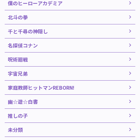
僕のヒーローアカデミア
北斗の拳
千と千尋の神隠し
名探偵コナン
呪術廻戦
宇宙兄弟
家庭教師ヒットマンREBORN!
幽☆遊☆白書
推しの子
未分類