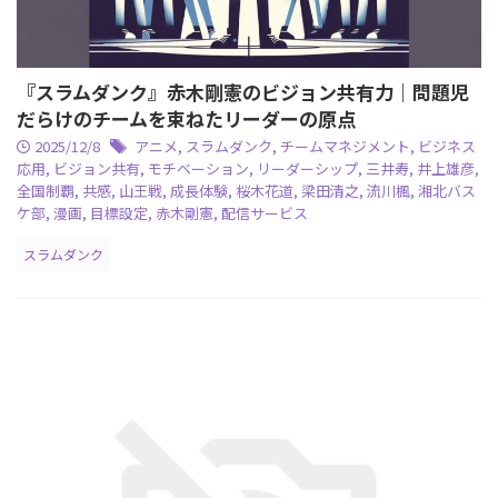
『スラムダンク』赤木剛憲のビジョン共有力｜問題児
だらけのチームを束ねたリーダーの原点
2025/12/8
アニメ
,
スラムダンク
,
チームマネジメント
,
ビジネス
応用
,
ビジョン共有
,
モチベーション
,
リーダーシップ
,
三井寿
,
井上雄彦
,
全国制覇
,
共感
,
山王戦
,
成長体験
,
桜木花道
,
梁田清之
,
流川楓
,
湘北バス
ケ部
,
漫画
,
目標設定
,
赤木剛憲
,
配信サービス
スラムダンク