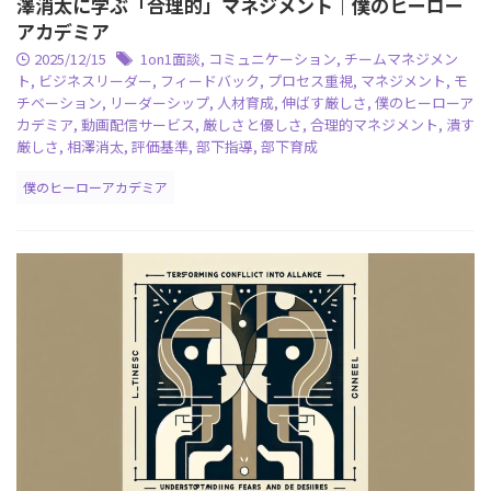
澤消太に学ぶ「合理的」マネジメント｜僕のヒーロー
アカデミア
2025/12/15
1on1面談
,
コミュニケーション
,
チームマネジメン
ト
,
ビジネスリーダー
,
フィードバック
,
プロセス重視
,
マネジメント
,
モ
チベーション
,
リーダーシップ
,
人材育成
,
伸ばす厳しさ
,
僕のヒーローア
カデミア
,
動画配信サービス
,
厳しさと優しさ
,
合理的マネジメント
,
潰す
厳しさ
,
相澤消太
,
評価基準
,
部下指導
,
部下育成
僕のヒーローアカデミア