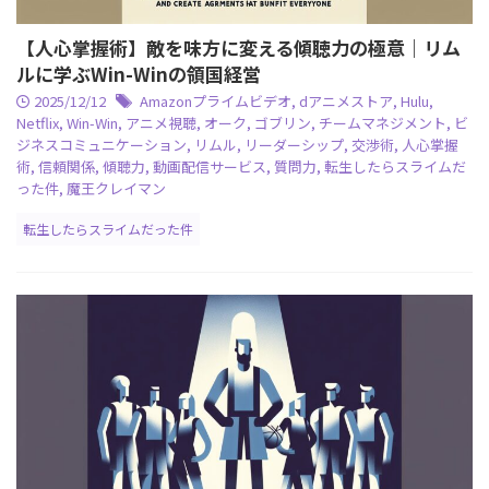
【人心掌握術】敵を味方に変える傾聴力の極意｜リム
ルに学ぶWin-Winの領国経営
2025/12/12
Amazonプライムビデオ
,
dアニメストア
,
Hulu
,
Netflix
,
Win-Win
,
アニメ視聴
,
オーク
,
ゴブリン
,
チームマネジメント
,
ビ
ジネスコミュニケーション
,
リムル
,
リーダーシップ
,
交渉術
,
人心掌握
術
,
信頼関係
,
傾聴力
,
動画配信サービス
,
質問力
,
転生したらスライムだ
った件
,
魔王クレイマン
転生したらスライムだった件