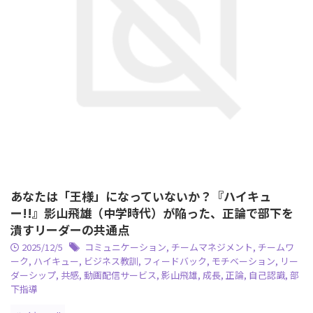
あなたは「王様」になっていないか？『ハイキュ
ー!!』影山飛雄（中学時代）が陥った、正論で部下を
潰すリーダーの共通点
2025/12/5
コミュニケーション
,
チームマネジメント
,
チームワ
ーク
,
ハイキュー
,
ビジネス教訓
,
フィードバック
,
モチベーション
,
リー
ダーシップ
,
共感
,
動画配信サービス
,
影山飛雄
,
成長
,
正論
,
自己認識
,
部
下指導