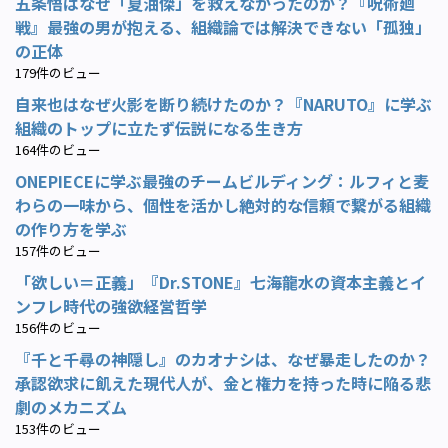
五条悟はなぜ「夏油傑」を救えなかったのか？『呪術廻
戦』最強の男が抱える、組織論では解決できない「孤独」
の正体
179件のビュー
自来也はなぜ火影を断り続けたのか？『NARUTO』に学ぶ
組織のトップに立たず伝説になる生き方
164件のビュー
ONEPIECEに学ぶ最強のチームビルディング：ルフィと麦
わらの一味から、個性を活かし絶対的な信頼で繋がる組織
の作り方を学ぶ
157件のビュー
「欲しい＝正義」『Dr.STONE』七海龍水の資本主義とイ
ンフレ時代の強欲経営哲学
156件のビュー
『千と千尋の神隠し』のカオナシは、なぜ暴走したのか？
承認欲求に飢えた現代人が、金と権力を持った時に陥る悲
劇のメカニズム
153件のビュー