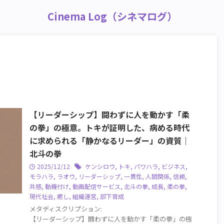
Cinema Log（シネマログ）
【リーダーシップ】闘わずに人を動かす「柔
の拳」の極意。トキが証明した、病める時代
に求められる「静かなるリーダー」の資質｜
北斗の拳
2025/12/12
ケンシロウ
,
トキ
,
パワハラ
,
ビジネス
,
モラハラ
,
ラオウ
,
リーダーシップ
,
一貫性
,
人間関係
,
信頼
,
共感
,
動機付け
,
動画配信サービス
,
北斗の拳
,
成長
,
柔の拳
,
現代社会
,
癒し
,
組織運営
,
部下育成
メタディスクリプション:
【リーダーシップ】闘わずに人を動かす「柔の拳」の極