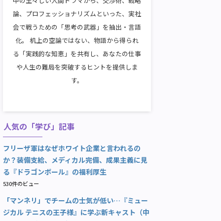
中の生々しい人間ドラマから、交渉術、戦略
論、プロフェッショナリズムといった、実社
会で戦うための「思考の武器」を抽出・言語
化。 机上の空論ではない、物語から得られ
る「実践的な知恵」を共有し、あなたの仕事
や人生の難局を突破するヒントを提供しま
す。
人気の「学び」記事
フリーザ軍はなぜホワイト企業と言われるの
か？装備支給、メディカル完備、成果主義に見
る『ドラゴンボール』の福利厚生
530件のビュー
「マンネリ」でチームの士気が低い…『ミュー
ジカル テニスの王子様』に学ぶ新キャスト（中