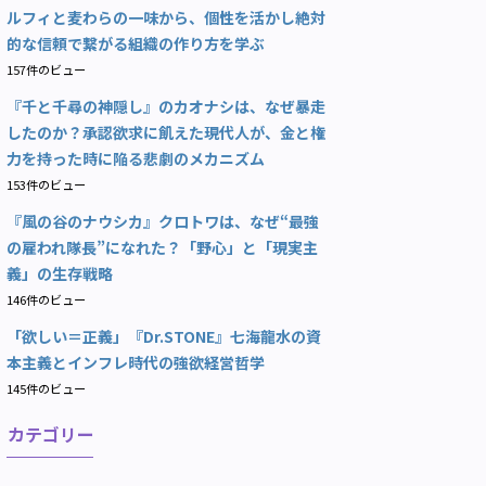
ルフィと麦わらの一味から、個性を活かし絶対
的な信頼で繋がる組織の作り方を学ぶ
157件のビュー
『千と千尋の神隠し』のカオナシは、なぜ暴走
したのか？承認欲求に飢えた現代人が、金と権
力を持った時に陥る悲劇のメカニズム
153件のビュー
『風の谷のナウシカ』クロトワは、なぜ“最強
の雇われ隊長”になれた？「野心」と「現実主
義」の生存戦略
146件のビュー
「欲しい＝正義」『Dr.STONE』七海龍水の資
本主義とインフレ時代の強欲経営哲学
145件のビュー
カテゴリー