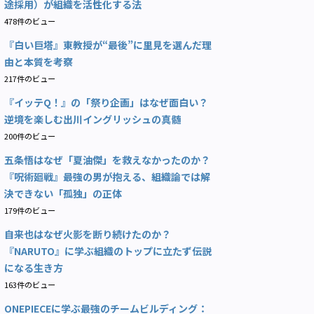
途採用）が組織を活性化する法
478件のビュー
『白い巨塔』東教授が“最後”に里見を選んだ理
由と本質を考察
217件のビュー
『イッテQ！』の「祭り企画」はなぜ面白い？
逆境を楽しむ出川イングリッシュの真髄
200件のビュー
五条悟はなぜ「夏油傑」を救えなかったのか？
『呪術廻戦』最強の男が抱える、組織論では解
決できない「孤独」の正体
179件のビュー
自来也はなぜ火影を断り続けたのか？
『NARUTO』に学ぶ組織のトップに立たず伝説
になる生き方
163件のビュー
ONEPIECEに学ぶ最強のチームビルディング：