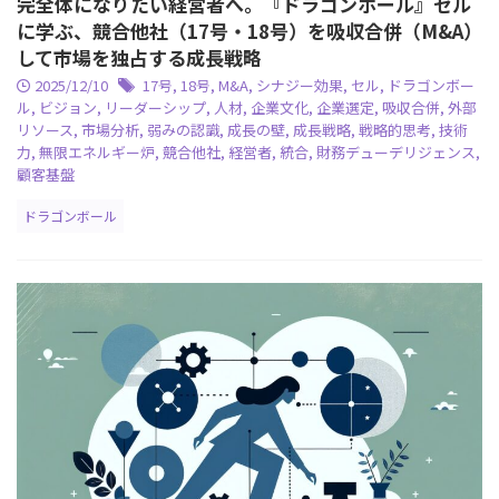
完全体になりたい経営者へ。『ドラゴンボール』セル
に学ぶ、競合他社（17号・18号）を吸収合併（M&A）
して市場を独占する成長戦略
2025/12/10
17号
,
18号
,
M&A
,
シナジー効果
,
セル
,
ドラゴンボー
ル
,
ビジョン
,
リーダーシップ
,
人材
,
企業文化
,
企業選定
,
吸収合併
,
外部
リソース
,
市場分析
,
弱みの認識
,
成長の壁
,
成長戦略
,
戦略的思考
,
技術
力
,
無限エネルギー炉
,
競合他社
,
経営者
,
統合
,
財務デューデリジェンス
,
顧客基盤
ドラゴンボール