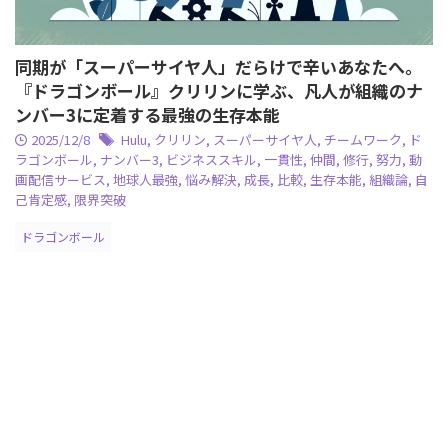
同期が「スーパーサイヤ人」だらけで辛いあなたへ。
『ドラゴンボール』クリリンに学ぶ、凡人が組織のナ
ンバー3に定着する最強の生存本能
2025/12/8
Hulu
,
クリリン
,
スーパーサイヤ人
,
チームワーク
,
ド
ラゴンボール
,
ナンバー3
,
ビジネススキル
,
一貫性
,
仲間
,
修行
,
努力
,
動
画配信サービス
,
地球人最強
,
悩み解決
,
成長
,
比較
,
生存本能
,
組織論
,
自
己肯定感
,
限界突破
ドラゴンボール