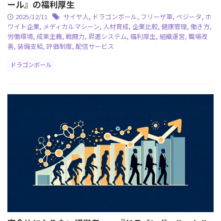
ール』の福利厚生
2025/12/11
サイヤ人
,
ドラゴンボール
,
フリーザ軍
,
ベジータ
,
ホ
ワイト企業
,
メディカルマシーン
,
人材育成
,
企業比較
,
健康管理
,
働き方
,
労働環境
,
成果主義
,
戦闘力
,
昇進システム
,
福利厚生
,
組織運営
,
職場改
善
,
装備支給
,
評価制度
,
配信サービス
ドラゴンボール