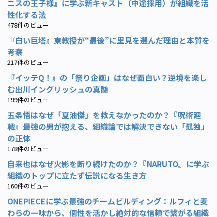
ニスの王子様』に学ぶ新キャスト（中途採用）が組織を活
性化する法
478件のビュー
『白い巨塔』東教授が“最後”に里見を選んだ理由と本質を
考察
217件のビュー
『イッテQ！』の「祭り企画」はなぜ面白い？逆境を楽し
む出川イングリッシュの真髄
199件のビュー
五条悟はなぜ「夏油傑」を救えなかったのか？『呪術廻
戦』最強の男が抱える、組織論では解決できない「孤独」
の正体
178件のビュー
自来也はなぜ火影を断り続けたのか？『NARUTO』に学ぶ
組織のトップに立たず伝説になる生き方
160件のビュー
ONEPIECEに学ぶ最強のチームビルディング：ルフィと麦
わらの一味から、個性を活かし絶対的な信頼で繋がる組織