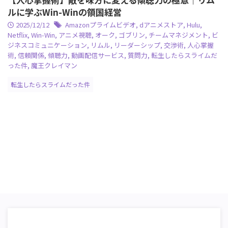
ルに学ぶWin-Winの領国経営
2025/12/12
Amazonプライムビデオ
,
dアニメストア
,
Hulu
,
Netflix
,
Win-Win
,
アニメ視聴
,
オーク
,
ゴブリン
,
チームマネジメント
,
ビ
ジネスコミュニケーション
,
リムル
,
リーダーシップ
,
交渉術
,
人心掌握
術
,
信頼関係
,
傾聴力
,
動画配信サービス
,
質問力
,
転生したらスライムだ
った件
,
魔王クレイマン
転生したらスライムだった件