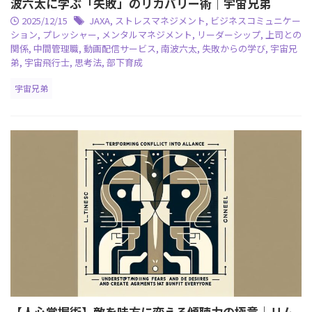
波六太に学ぶ「失敗」のリカバリー術｜宇宙兄弟
2025/12/15
JAXA
,
ストレスマネジメント
,
ビジネスコミュニケー
ション
,
プレッシャー
,
メンタルマネジメント
,
リーダーシップ
,
上司との
関係
,
中間管理職
,
動画配信サービス
,
南波六太
,
失敗からの学び
,
宇宙兄
弟
,
宇宙飛行士
,
思考法
,
部下育成
宇宙兄弟
【人心掌握術】敵を味方に変える傾聴力の極意｜リム