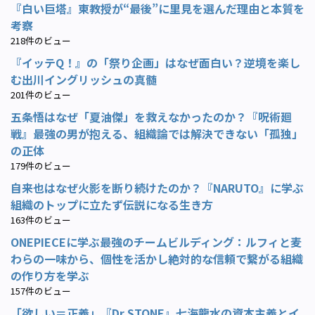
『白い巨塔』東教授が“最後”に里見を選んだ理由と本質を
考察
218件のビュー
『イッテQ！』の「祭り企画」はなぜ面白い？逆境を楽し
む出川イングリッシュの真髄
201件のビュー
五条悟はなぜ「夏油傑」を救えなかったのか？『呪術廻
戦』最強の男が抱える、組織論では解決できない「孤独」
の正体
179件のビュー
自来也はなぜ火影を断り続けたのか？『NARUTO』に学ぶ
組織のトップに立たず伝説になる生き方
163件のビュー
ONEPIECEに学ぶ最強のチームビルディング：ルフィと麦
わらの一味から、個性を活かし絶対的な信頼で繋がる組織
の作り方を学ぶ
157件のビュー
「欲しい＝正義」『Dr.STONE』七海龍水の資本主義とイ