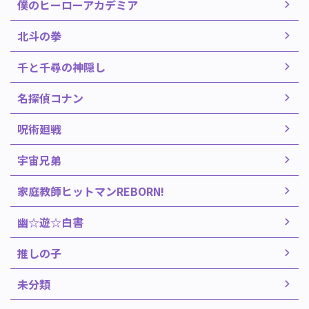
僕のヒーローアカデミア
北斗の拳
千と千尋の神隠し
名探偵コナン
呪術廻戦
宇宙兄弟
家庭教師ヒットマンREBORN!
幽☆遊☆白書
推しの子
未分類