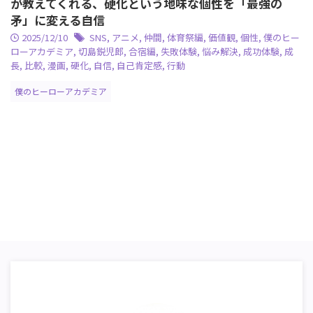
が教えてくれる、硬化という地味な個性を「最強の
矛」に変える自信
2025/12/10
SNS
,
アニメ
,
仲間
,
体育祭編
,
価値観
,
個性
,
僕のヒー
ローアカデミア
,
切島鋭児郎
,
合宿編
,
失敗体験
,
悩み解決
,
成功体験
,
成
長
,
比較
,
漫画
,
硬化
,
自信
,
自己肯定感
,
行動
僕のヒーローアカデミア