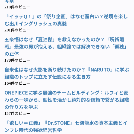
考察
218件のビュー
『イッテQ！』の「祭り企画」はなぜ面白い？逆境を楽し
む出川イングリッシュの真髄
201件のビュー
五条悟はなぜ「夏油傑」を救えなかったのか？『呪術廻
戦』最強の男が抱える、組織論では解決できない「孤独」
の正体
179件のビュー
自来也はなぜ火影を断り続けたのか？『NARUTO』に学ぶ
組織のトップに立たず伝説になる生き方
164件のビュー
ONEPIECEに学ぶ最強のチームビルディング：ルフィと麦
わらの一味から、個性を活かし絶対的な信頼で繋がる組織
の作り方を学ぶ
157件のビュー
「欲しい＝正義」『Dr.STONE』七海龍水の資本主義とイ
ンフレ時代の強欲経営哲学