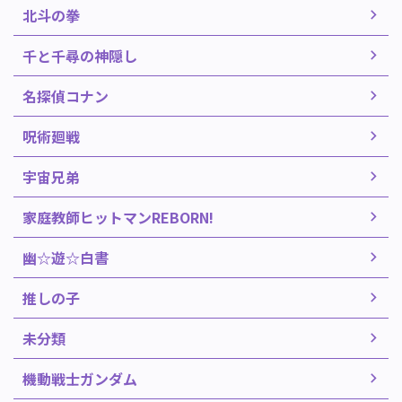
北斗の拳
千と千尋の神隠し
名探偵コナン
呪術廻戦
宇宙兄弟
家庭教師ヒットマンREBORN!
幽☆遊☆白書
推しの子
未分類
機動戦士ガンダム