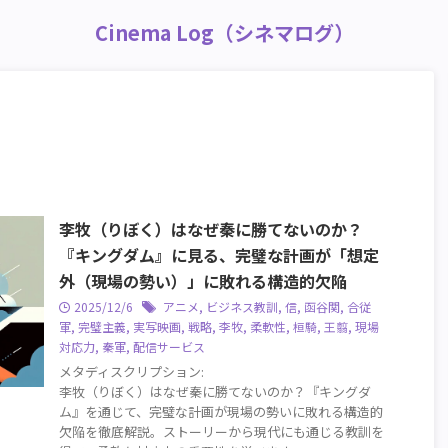
Cinema Log（シネマログ）
李牧（りぼく）はなぜ秦に勝てないのか？
『キングダム』に見る、完璧な計画が「想定
外（現場の勢い）」に敗れる構造的欠陥
2025/12/6
アニメ
,
ビジネス教訓
,
信
,
函谷関
,
合従
軍
,
完璧主義
,
実写映画
,
戦略
,
李牧
,
柔軟性
,
桓騎
,
王翦
,
現場
対応力
,
秦軍
,
配信サービス
メタディスクリプション:
李牧（りぼく）はなぜ秦に勝てないのか？『キングダ
ム』を通じて、完璧な計画が現場の勢いに敗れる構造的
欠陥を徹底解説。ストーリーから現代にも通じる教訓を