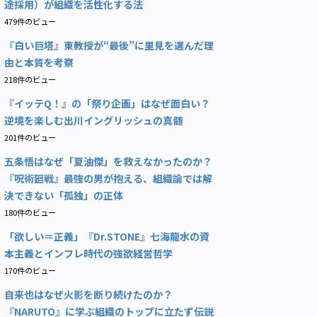
途採用）が組織を活性化する法
479件のビュー
『白い巨塔』東教授が“最後”に里見を選んだ理
由と本質を考察
218件のビュー
『イッテQ！』の「祭り企画」はなぜ面白い？
逆境を楽しむ出川イングリッシュの真髄
201件のビュー
五条悟はなぜ「夏油傑」を救えなかったのか？
『呪術廻戦』最強の男が抱える、組織論では解
決できない「孤独」の正体
180件のビュー
「欲しい＝正義」『Dr.STONE』七海龍水の資
本主義とインフレ時代の強欲経営哲学
170件のビュー
自来也はなぜ火影を断り続けたのか？
『NARUTO』に学ぶ組織のトップに立たず伝説