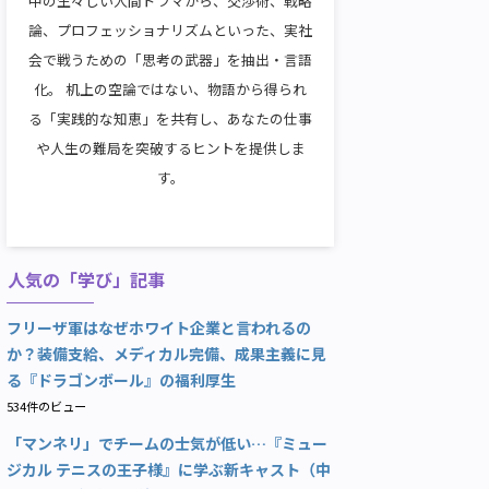
中の生々しい人間ドラマから、交渉術、戦略
論、プロフェッショナリズムといった、実社
会で戦うための「思考の武器」を抽出・言語
化。 机上の空論ではない、物語から得られ
る「実践的な知恵」を共有し、あなたの仕事
や人生の難局を突破するヒントを提供しま
す。
人気の「学び」記事
フリーザ軍はなぜホワイト企業と言われるの
か？装備支給、メディカル完備、成果主義に見
る『ドラゴンボール』の福利厚生
534件のビュー
「マンネリ」でチームの士気が低い…『ミュー
ジカル テニスの王子様』に学ぶ新キャスト（中