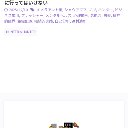
に行ってはいけない
2025/12/10
キメラアント編
,
シャウアプフ
,
ノヴ
,
ハンター
,
ビジ
ネス応用
,
プレッシャー
,
メンタルヘルス
,
心理描写
,
念能力
,
白髪
,
精神
的限界
,
組織配置
,
継続的実践
,
自己分析
,
適材適所
HUNTER×HUNTER