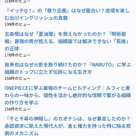
216件のビュー
『イッテQ！』の「祭り企画」はなぜ面白い？逆境を楽し
む出川イングリッシュの真髄
199件のビュー
五条悟はなぜ「夏油傑」を救えなかったのか？『呪術廻
戦』最強の男が抱える、組織論では解決できない「孤独」
の正体
178件のビュー
自来也はなぜ火影を断り続けたのか？『NARUTO』に学ぶ
組織のトップに立たず伝説になる生き方
158件のビュー
ONEPIECEに学ぶ最強のチームビルディング：ルフィと麦
わらの一味から、個性を活かし絶対的な信頼で繋がる組織
の作り方を学ぶ
156件のビュー
『千と千尋の神隠し』のカオナシは、なぜ暴走したのか？
承認欲求に飢えた現代人が、金と権力を持った時に陥る悲
劇のメカニズム