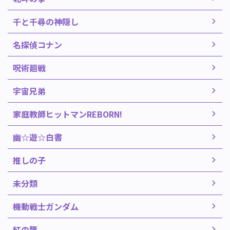
千と千尋の神隠し
名探偵コナン
呪術廻戦
宇宙兄弟
家庭教師ヒットマンREBORN!
幽☆遊☆白書
推しの子
未分類
機動戦士ガンダム
紅の豚