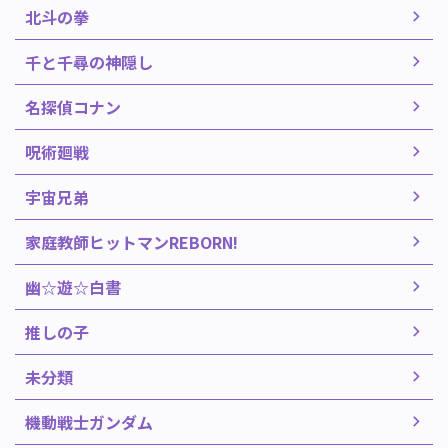
北斗の拳
千と千尋の神隠し
名探偵コナン
呪術廻戦
宇宙兄弟
家庭教師ヒットマンREBORN!
幽☆遊☆白書
推しの子
未分類
機動戦士ガンダム