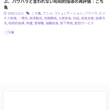
ぶ、パワハラと言われない昭和的指導の再評価｜こち
亀
2025/12/11
こち亀
,
アニメ
,
コミュニケーション
,
パワハラ
,
ビジ
ネス現場
,
一貫性
,
両津勘吉
,
信頼関係
,
大原部長
,
対話
,
成長支援
,
指導方
法
,
昭和的指導
,
熱量
,
管理職
,
組織成長
,
部下育成
,
配信サービス
こち亀