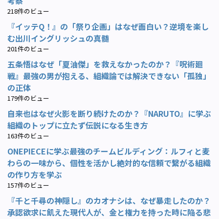
考察
218件のビュー
『イッテQ！』の「祭り企画」はなぜ面白い？逆境を楽し
む出川イングリッシュの真髄
201件のビュー
五条悟はなぜ「夏油傑」を救えなかったのか？『呪術廻
戦』最強の男が抱える、組織論では解決できない「孤独」
の正体
179件のビュー
自来也はなぜ火影を断り続けたのか？『NARUTO』に学ぶ
組織のトップに立たず伝説になる生き方
163件のビュー
ONEPIECEに学ぶ最強のチームビルディング：ルフィと麦
わらの一味から、個性を活かし絶対的な信頼で繋がる組織
の作り方を学ぶ
157件のビュー
『千と千尋の神隠し』のカオナシは、なぜ暴走したのか？
承認欲求に飢えた現代人が、金と権力を持った時に陥る悲