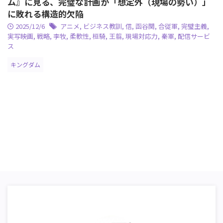
ム』に見る、完璧な計画が「想定外（現場の勢い）」
に敗れる構造的欠陥
2025/12/6
アニメ
,
ビジネス教訓
,
信
,
函谷関
,
合従軍
,
完璧主義
,
実写映画
,
戦略
,
李牧
,
柔軟性
,
桓騎
,
王翦
,
現場対応力
,
秦軍
,
配信サービ
ス
キングダム