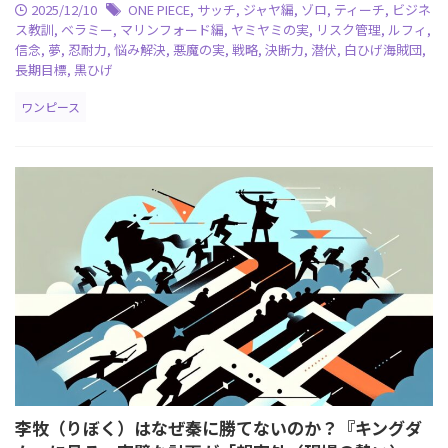
2025/12/10
ONE PIECE
,
サッチ
,
ジャヤ編
,
ゾロ
,
ティーチ
,
ビジネ
ス教訓
,
ベラミー
,
マリンフォード編
,
ヤミヤミの実
,
リスク管理
,
ルフィ
,
信念
,
夢
,
忍耐力
,
悩み解決
,
悪魔の実
,
戦略
,
決断力
,
潜伏
,
白ひげ海賊団
,
長期目標
,
黒ひげ
ワンピース
李牧（りぼく）はなぜ秦に勝てないのか？『キングダ