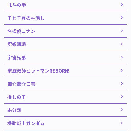
北斗の拳
千と千尋の神隠し
名探偵コナン
呪術廻戦
宇宙兄弟
家庭教師ヒットマンREBORN!
幽☆遊☆白書
推しの子
未分類
機動戦士ガンダム