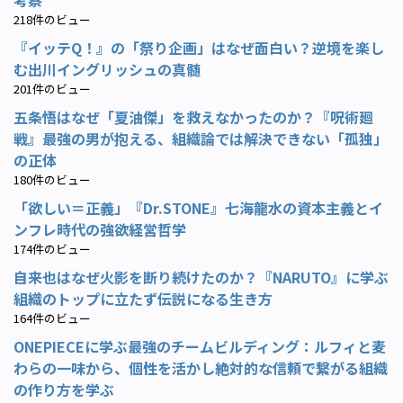
218件のビュー
『イッテQ！』の「祭り企画」はなぜ面白い？逆境を楽し
む出川イングリッシュの真髄
201件のビュー
五条悟はなぜ「夏油傑」を救えなかったのか？『呪術廻
戦』最強の男が抱える、組織論では解決できない「孤独」
の正体
180件のビュー
「欲しい＝正義」『Dr.STONE』七海龍水の資本主義とイ
ンフレ時代の強欲経営哲学
174件のビュー
自来也はなぜ火影を断り続けたのか？『NARUTO』に学ぶ
組織のトップに立たず伝説になる生き方
164件のビュー
ONEPIECEに学ぶ最強のチームビルディング：ルフィと麦
わらの一味から、個性を活かし絶対的な信頼で繋がる組織
の作り方を学ぶ