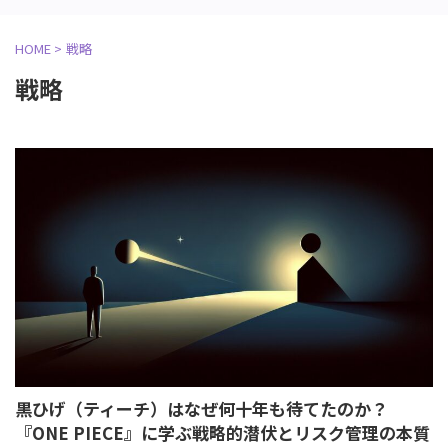
HOME
>
戦略
戦略
黒ひげ（ティーチ）はなぜ何十年も待てたのか？
『ONE PIECE』に学ぶ戦略的潜伏とリスク管理の本質