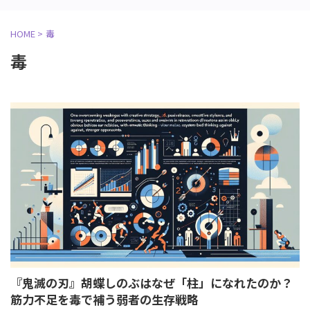
HOME
>
毒
毒
『鬼滅の刃』胡蝶しのぶはなぜ「柱」になれたのか？
筋力不足を毒で補う弱者の生存戦略