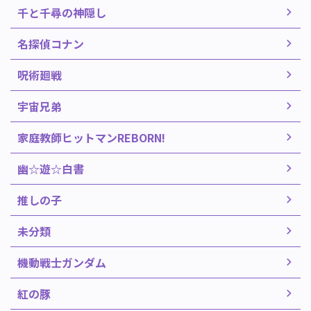
千と千尋の神隠し
名探偵コナン
呪術廻戦
宇宙兄弟
家庭教師ヒットマンREBORN!
幽☆遊☆白書
推しの子
未分類
機動戦士ガンダム
紅の豚