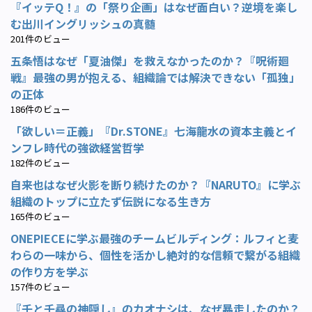
『イッテQ！』の「祭り企画」はなぜ面白い？逆境を楽し
む出川イングリッシュの真髄
201件のビュー
五条悟はなぜ「夏油傑」を救えなかったのか？『呪術廻
戦』最強の男が抱える、組織論では解決できない「孤独」
の正体
186件のビュー
「欲しい＝正義」『Dr.STONE』七海龍水の資本主義とイ
ンフレ時代の強欲経営哲学
182件のビュー
自来也はなぜ火影を断り続けたのか？『NARUTO』に学ぶ
組織のトップに立たず伝説になる生き方
165件のビュー
ONEPIECEに学ぶ最強のチームビルディング：ルフィと麦
わらの一味から、個性を活かし絶対的な信頼で繋がる組織
の作り方を学ぶ
157件のビュー
『千と千尋の神隠し』のカオナシは、なぜ暴走したのか？