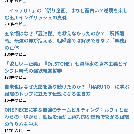
219件のビュー
『イッテQ！』の「祭り企画」はなぜ面白い？逆境を楽し
む出川イングリッシュの真髄
201件のビュー
五条悟はなぜ「夏油傑」を救えなかったのか？『呪術廻
戦』最強の男が抱える、組織論では解決できない「孤独」
の正体
186件のビュー
「欲しい＝正義」『Dr.STONE』七海龍水の資本主義とイ
ンフレ時代の強欲経営哲学
178件のビュー
自来也はなぜ火影を断り続けたのか？『NARUTO』に学ぶ
組織のトップに立たず伝説になる生き方
164件のビュー
ONEPIECEに学ぶ最強のチームビルディング：ルフィと麦
わらの一味から、個性を活かし絶対的な信頼で繋がる組織
の作り方を学ぶ
157件のビュー