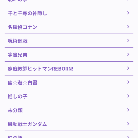
千と千尋の神隠し
名探偵コナン
呪術廻戦
宇宙兄弟
家庭教師ヒットマンREBORN!
幽☆遊☆白書
推しの子
未分類
機動戦士ガンダム
紅の豚