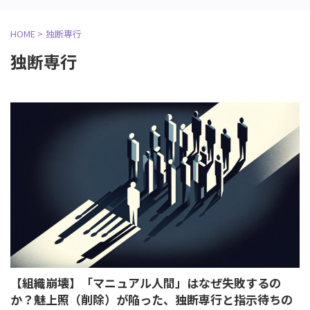
HOME
>
独断専行
独断専行
【組織崩壊】「マニュアル人間」はなぜ失敗するの
か？魅上照（削除）が陥った、独断専行と指示待ちの