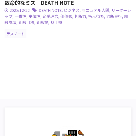
致命的なミス｜DEATH NOTE
2025/12/12
DEATH NOTE
,
ビジネス
,
マニュアル人間
,
リーダーシ
ップ
,
一貫性
,
主体性
,
企業理念
,
価値観
,
判断力
,
指示待ち
,
独断専行
,
組
織崩壊
,
組織目標
,
組織論
,
魅上照
デスノート