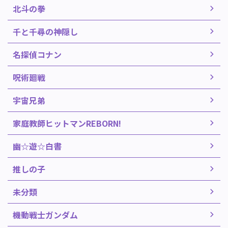
北斗の拳
千と千尋の神隠し
名探偵コナン
呪術廻戦
宇宙兄弟
家庭教師ヒットマンREBORN!
幽☆遊☆白書
推しの子
未分類
機動戦士ガンダム