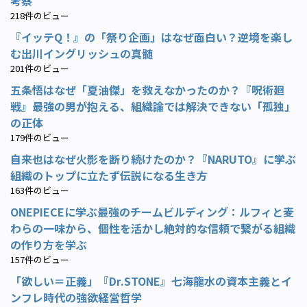
考察
218件のビュー
『イッテQ！』の「祭り企画」はなぜ面白い？逆境を楽し
む出川イングリッシュの真髄
201件のビュー
五条悟はなぜ「夏油傑」を救えなかったのか？『呪術廻
戦』最強の男が抱える、組織論では解決できない「孤独」
の正体
179件のビュー
自来也はなぜ火影を断り続けたのか？『NARUTO』に学ぶ
組織のトップに立たず伝説になる生き方
163件のビュー
ONEPIECEに学ぶ最強のチームビルディング：ルフィと麦
わらの一味から、個性を活かし絶対的な信頼で繋がる組織
の作り方を学ぶ
157件のビュー
「欲しい＝正義」『Dr.STONE』七海龍水の資本主義とイ
ンフレ時代の強欲経営哲学