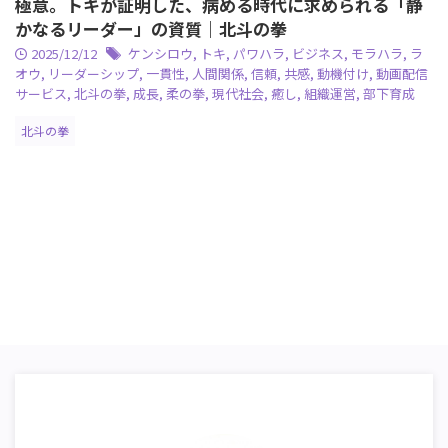
極意。トキが証明した、病める時代に求められる「静
かなるリーダー」の資質｜北斗の拳
2025/12/12
ケンシロウ
,
トキ
,
パワハラ
,
ビジネス
,
モラハラ
,
ラ
オウ
,
リーダーシップ
,
一貫性
,
人間関係
,
信頼
,
共感
,
動機付け
,
動画配信
サービス
,
北斗の拳
,
成長
,
柔の拳
,
現代社会
,
癒し
,
組織運営
,
部下育成
北斗の拳