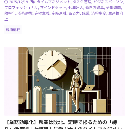
2025/12/19
タイムマネジメント
,
タスク管理
,
ビジネスパーソン
,
プロフェッショナル
,
マインドセット
,
七海建人
,
働き方改革
,
労働時間
,
効率化
,
呪術廻戦
,
完璧主義
,
定時退社
,
断る力
,
残業
,
渋谷事変
,
生産性向
上
呪術廻戦
【業務効率化】残業は敗北。定時で帰るための「縛
り」活用術｜七海建人に学ぶ大人のタイムマネジメン