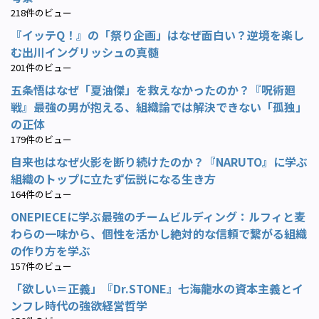
218件のビュー
『イッテQ！』の「祭り企画」はなぜ面白い？逆境を楽し
む出川イングリッシュの真髄
201件のビュー
五条悟はなぜ「夏油傑」を救えなかったのか？『呪術廻
戦』最強の男が抱える、組織論では解決できない「孤独」
の正体
179件のビュー
自来也はなぜ火影を断り続けたのか？『NARUTO』に学ぶ
組織のトップに立たず伝説になる生き方
164件のビュー
ONEPIECEに学ぶ最強のチームビルディング：ルフィと麦
わらの一味から、個性を活かし絶対的な信頼で繋がる組織
の作り方を学ぶ
157件のビュー
「欲しい＝正義」『Dr.STONE』七海龍水の資本主義とイ
ンフレ時代の強欲経営哲学