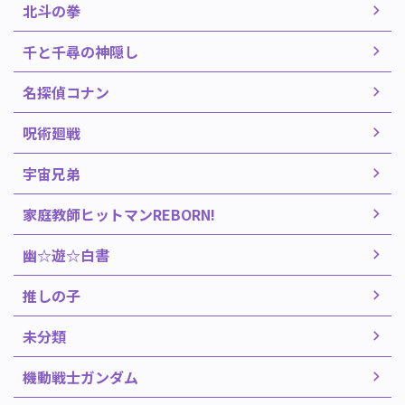
北斗の拳
千と千尋の神隠し
名探偵コナン
呪術廻戦
宇宙兄弟
家庭教師ヒットマンREBORN!
幽☆遊☆白書
推しの子
未分類
機動戦士ガンダム