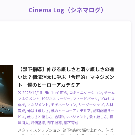
Cinema Log（シネマログ）
【部下指導】伸びる厳しさと潰す厳しさの違
いは？相澤消太に学ぶ「合理的」マネジメン
ト｜僕のヒーローアカデミア
2025/12/15
1on1面談
,
コミュニケーション
,
チーム
マネジメント
,
ビジネスリーダー
,
フィードバック
,
プロセス
重視
,
マネジメント
,
モチベーション
,
リーダーシップ
,
人材
育成
,
伸ばす厳しさ
,
僕のヒーローアカデミア
,
動画配信サー
ビス
,
厳しさと優しさ
,
合理的マネジメント
,
潰す厳しさ
,
相
澤消太
,
評価基準
,
部下指導
,
部下育成
メタディスクリプション: 部下指導で悩む上司へ。伸ば