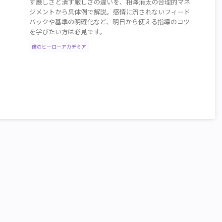
す厳しさと潰す厳しさの違いを、相澤消太の合理的マネ
ジメントから具体例で解説。感情に流されないフィード
バックや基準の明確化など、明日から使える指導のコツ
を学びたい方は必見です。
僕のヒーローアカデミア