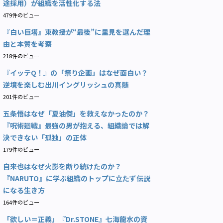
途採用）が組織を活性化する法
479件のビュー
『白い巨塔』東教授が“最後”に里見を選んだ理
由と本質を考察
218件のビュー
『イッテQ！』の「祭り企画」はなぜ面白い？
逆境を楽しむ出川イングリッシュの真髄
201件のビュー
五条悟はなぜ「夏油傑」を救えなかったのか？
『呪術廻戦』最強の男が抱える、組織論では解
決できない「孤独」の正体
179件のビュー
自来也はなぜ火影を断り続けたのか？
『NARUTO』に学ぶ組織のトップに立たず伝説
になる生き方
164件のビュー
「欲しい＝正義」『Dr.STONE』七海龍水の資