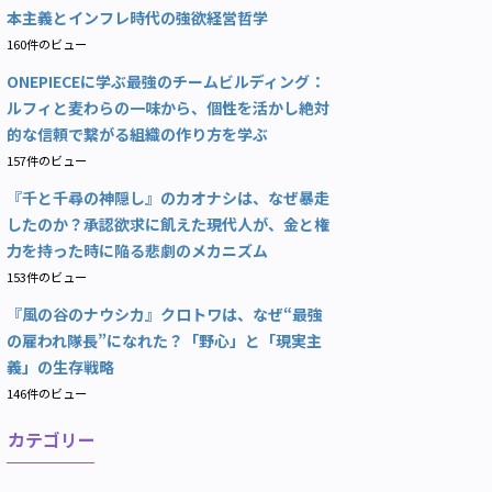
本主義とインフレ時代の強欲経営哲学
160件のビュー
ONEPIECEに学ぶ最強のチームビルディング：
ルフィと麦わらの一味から、個性を活かし絶対
的な信頼で繋がる組織の作り方を学ぶ
157件のビュー
『千と千尋の神隠し』のカオナシは、なぜ暴走
したのか？承認欲求に飢えた現代人が、金と権
力を持った時に陥る悲劇のメカニズム
153件のビュー
『風の谷のナウシカ』クロトワは、なぜ“最強
の雇われ隊長”になれた？「野心」と「現実主
義」の生存戦略
146件のビュー
カテゴリー