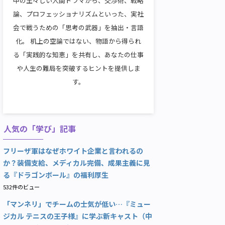
中の生々しい人間ドラマから、交渉術、戦略
論、プロフェッショナリズムといった、実社
会で戦うための「思考の武器」を抽出・言語
化。 机上の空論ではない、物語から得られ
る「実践的な知恵」を共有し、あなたの仕事
や人生の難局を突破するヒントを提供しま
す。
人気の「学び」記事
フリーザ軍はなぜホワイト企業と言われるの
か？装備支給、メディカル完備、成果主義に見
る『ドラゴンボール』の福利厚生
532件のビュー
「マンネリ」でチームの士気が低い…『ミュー
ジカル テニスの王子様』に学ぶ新キャスト（中