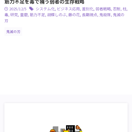
筋力不足を毒で補う弱者の生存戦略
2025/12/5
システム化
,
ビジネス応用
,
差別化
,
弱者戦略
,
忍耐
,
柱
,
毒
,
研究
,
童磨
,
筋力不足
,
胡蝶しのぶ
,
藤の花
,
長期視点
,
鬼殺隊
,
鬼滅の
刃
鬼滅の刃