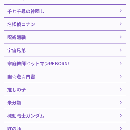
千と千尋の神隠し
名探偵コナン
呪術廻戦
宇宙兄弟
家庭教師ヒットマンREBORN!
幽☆遊☆白書
推しの子
未分類
機動戦士ガンダム
紅の豚