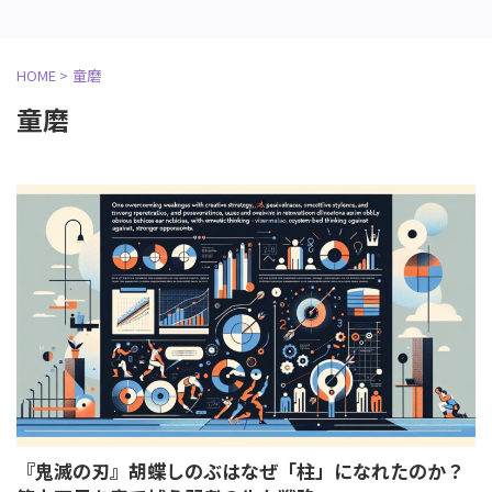
HOME
>
童磨
童磨
『鬼滅の刃』胡蝶しのぶはなぜ「柱」になれたのか？