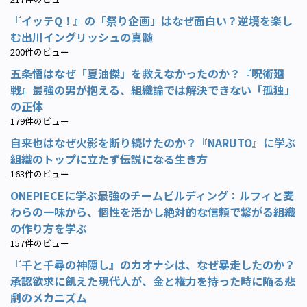
『イッテQ！』の「祭り企画」はなぜ面白い？逆境を楽し
む出川イングリッシュの真髄
200件のビュー
五条悟はなぜ「夏油傑」を救えなかったのか？『呪術廻
戦』最強の男が抱える、組織論では解決できない「孤独」
の正体
179件のビュー
自来也はなぜ火影を断り続けたのか？『NARUTO』に学ぶ
組織のトップに立たず伝説になる生き方
163件のビュー
ONEPIECEに学ぶ最強のチームビルディング：ルフィと麦
わらの一味から、個性を活かし絶対的な信頼で繋がる組織
の作り方を学ぶ
157件のビュー
『千と千尋の神隠し』のカオナシは、なぜ暴走したのか？
承認欲求に飢えた現代人が、金と権力を持った時に陥る悲
劇のメカニズム