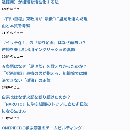
途採用）が組織を活性化する法
478件のビュー
『白い巨塔』東教授が“最後”に里見を選んだ理
由と本質を考察
217件のビュー
『イッテQ！』の「祭り企画」はなぜ面白い？
逆境を楽しむ出川イングリッシュの真髄
199件のビュー
五条悟はなぜ「夏油傑」を救えなかったのか？
『呪術廻戦』最強の男が抱える、組織論では解
決できない「孤独」の正体
178件のビュー
自来也はなぜ火影を断り続けたのか？
『NARUTO』に学ぶ組織のトップに立たず伝説
になる生き方
163件のビュー
ONEPIECEに学ぶ最強のチームビルディング：