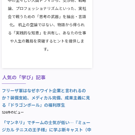
中の生々しい人間ドラマから、交渉術、戦略
論、プロフェッショナリズムといった、実社
会で戦うための「思考の武器」を抽出・言語
化。 机上の空論ではない、物語から得られ
る「実践的な知恵」を共有し、あなたの仕事
や人生の難局を突破するヒントを提供しま
す。
人気の「学び」記事
フリーザ軍はなぜホワイト企業と言われるの
か？装備支給、メディカル完備、成果主義に見
る『ドラゴンボール』の福利厚生
526件のビュー
「マンネリ」でチームの士気が低い…『ミュー
ジカル テニスの王子様』に学ぶ新キャスト（中