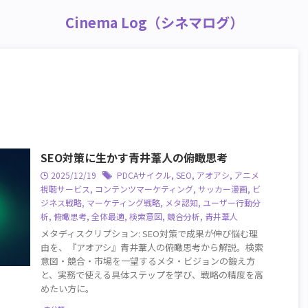
Cinema Log（シネマログ）
SEO対策に生かす青井葦人の俯瞰思考
2025/12/19
PDCAサイクル
,
SEO
,
アオアシ
,
アニメ
視聴サービス
,
コンテンツマーケティング
,
サッカー漫画
,
ビ
ジネス戦略
,
マーケティング戦略
,
メタ認知
,
ユーザー行動分
析
,
俯瞰思考
,
全体最適
,
検索意図
,
競合分析
,
青井葦人
メタディスクリプション: SEO対策で成果が伸び悩む理
由を、『アオアシ』青井葦人の俯瞰思考から解説。検索
意図・競合・市場を一望するメタ・ビジョンの鍛え方
と、実務で使える具体ステップを学び、戦略の精度を高
めたい方に。