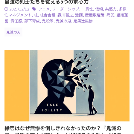
最強の剣士たちを従える5つの求心力
2025/12/12
アニメ
,
リーダーシップ
,
一貫性
,
信頼
,
共感力
,
多様
性マネジメント
,
柱
,
柱合会議
,
森川智之
,
漫画
,
産屋敷耀哉
,
病弱
,
組織運
営
,
責任感
,
部下育成
,
鬼殺隊
,
鬼滅の刃
,
鬼舞辻無惨
鬼滅の刃
縁壱はなぜ無惨を倒しきれなかったのか？『鬼滅の