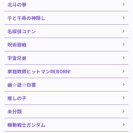
北斗の拳
千と千尋の神隠し
名探偵コナン
呪術廻戦
宇宙兄弟
家庭教師ヒットマンREBORN!
幽☆遊☆白書
推しの子
未分類
機動戦士ガンダム