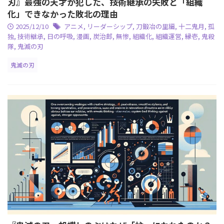
刃』最強の天才が犯した、技術継承の失敗と「組織
化」できなかった敗北の理由
2025/12/10
アニメ
,
リーダーシップ
,
刀鍛冶の里編
,
十二鬼月
,
孤
独
,
技術継承
,
日の呼吸
,
漫画
,
炭治郎
,
無惨
,
組織化
,
組織運営
,
縁壱
,
鬼殺
隊
,
鬼滅の刃
鬼滅の刃