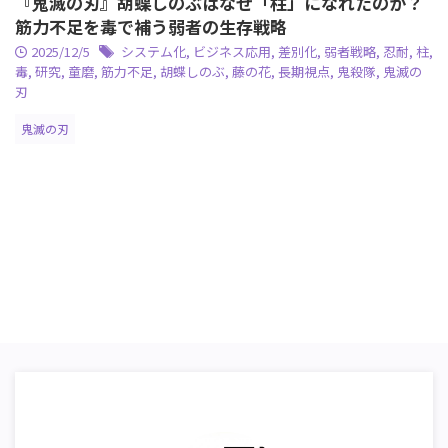
『鬼滅の刃』胡蝶しのぶはなぜ「柱」になれたのか？
筋力不足を毒で補う弱者の生存戦略
2025/12/5
システム化
,
ビジネス応用
,
差別化
,
弱者戦略
,
忍耐
,
柱
,
毒
,
研究
,
童磨
,
筋力不足
,
胡蝶しのぶ
,
藤の花
,
長期視点
,
鬼殺隊
,
鬼滅の
刃
鬼滅の刃