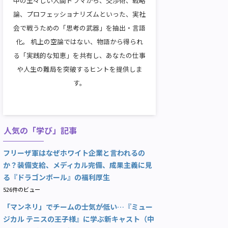
中の生々しい人間ドラマから、交渉術、戦略
論、プロフェッショナリズムといった、実社
会で戦うための「思考の武器」を抽出・言語
化。 机上の空論ではない、物語から得られ
る「実践的な知恵」を共有し、あなたの仕事
や人生の難局を突破するヒントを提供しま
す。
人気の「学び」記事
フリーザ軍はなぜホワイト企業と言われるの
か？装備支給、メディカル完備、成果主義に見
る『ドラゴンボール』の福利厚生
526件のビュー
「マンネリ」でチームの士気が低い…『ミュー
ジカル テニスの王子様』に学ぶ新キャスト（中