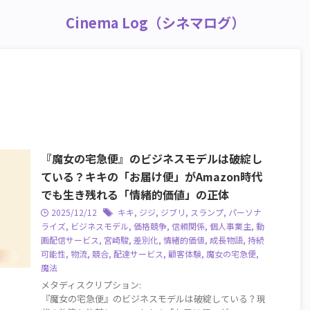
Cinema Log（シネマログ）
『魔女の宅急便』のビジネスモデルは破綻し
ている？キキの「お届け便」がAmazon時代
でも生き残れる「情緒的価値」の正体
2025/12/12
キキ
,
ジジ
,
ジブリ
,
スランプ
,
パーソナ
ライズ
,
ビジネスモデル
,
価格競争
,
信頼関係
,
個人事業主
,
動
画配信サービス
,
宮崎駿
,
差別化
,
情緒的価値
,
成長物語
,
持続
可能性
,
物流
,
競合
,
配達サービス
,
顧客体験
,
魔女の宅急便
,
魔法
メタディスクリプション:
『魔女の宅急便』のビジネスモデルは破綻している？現