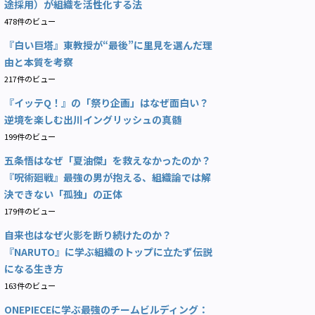
途採用）が組織を活性化する法
478件のビュー
『白い巨塔』東教授が“最後”に里見を選んだ理
由と本質を考察
217件のビュー
『イッテQ！』の「祭り企画」はなぜ面白い？
逆境を楽しむ出川イングリッシュの真髄
199件のビュー
五条悟はなぜ「夏油傑」を救えなかったのか？
『呪術廻戦』最強の男が抱える、組織論では解
決できない「孤独」の正体
179件のビュー
自来也はなぜ火影を断り続けたのか？
『NARUTO』に学ぶ組織のトップに立たず伝説
になる生き方
163件のビュー
ONEPIECEに学ぶ最強のチームビルディング：