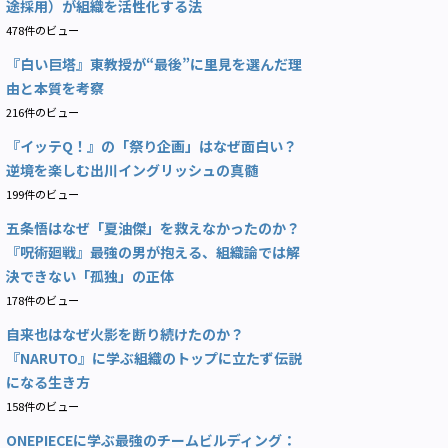
途採用）が組織を活性化する法
478件のビュー
『白い巨塔』東教授が“最後”に里見を選んだ理
由と本質を考察
216件のビュー
『イッテQ！』の「祭り企画」はなぜ面白い？
逆境を楽しむ出川イングリッシュの真髄
199件のビュー
五条悟はなぜ「夏油傑」を救えなかったのか？
『呪術廻戦』最強の男が抱える、組織論では解
決できない「孤独」の正体
178件のビュー
自来也はなぜ火影を断り続けたのか？
『NARUTO』に学ぶ組織のトップに立たず伝説
になる生き方
158件のビュー
ONEPIECEに学ぶ最強のチームビルディング：