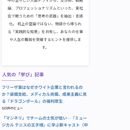
中の生々しい人間ドラマから、交渉術、戦略
論、プロフェッショナリズムといった、実社
会で戦うための「思考の武器」を抽出・言語
化。 机上の空論ではない、物語から得られ
る「実践的な知恵」を共有し、あなたの仕事
や人生の難局を突破するヒントを提供しま
す。
人気の「学び」記事
フリーザ軍はなぜホワイト企業と言われるの
か？装備支給、メディカル完備、成果主義に見
る『ドラゴンボール』の福利厚生
525件のビュー
「マンネリ」でチームの士気が低い…『ミュー
ジカル テニスの王子様』に学ぶ新キャスト（中