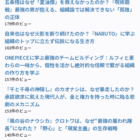
五条悟はなぜ「夏油傑」を救えなかったのか？『呪術廻
戦』最強の男が抱える、組織論では解決できない「孤独」
の正体
179件のビュー
自来也はなぜ火影を断り続けたのか？『NARUTO』に学ぶ
組織のトップに立たず伝説になる生き方
163件のビュー
ONEPIECEに学ぶ最強のチームビルディング：ルフィと麦
わらの一味から、個性を活かし絶対的な信頼で繋がる組織
の作り方を学ぶ
157件のビュー
『千と千尋の神隠し』のカオナシは、なぜ暴走したのか？
承認欲求に飢えた現代人が、金と権力を持った時に陥る悲
劇のメカニズム
153件のビュー
『風の谷のナウシカ』クロトワは、なぜ“最強の雇われ隊
長”になれた？「野心」と「現実主義」の生存戦略
145件のビュー