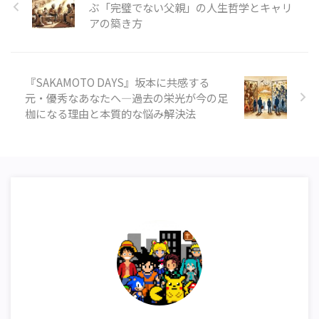
ぶ「完璧でない父親」の人生哲学とキャリ
アの築き方
『SAKAMOTO DAYS』坂本に共感する
元・優秀なあなたへ―過去の栄光が今の足
枷になる理由と本質的な悩み解決法