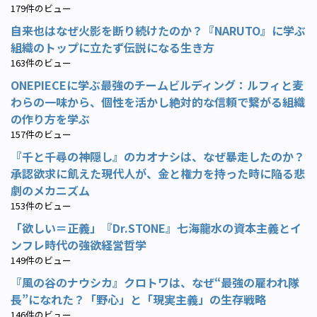
179件のビュー
自来也はなぜ火影を断り続けたのか？『NARUTO』に学ぶ
組織のトップに立たず伝説になる生き方
163件のビュー
ONEPIECEに学ぶ最強のチームビルディング：ルフィと麦
わらの一味から、個性を活かし絶対的な信頼で繋がる組織
の作り方を学ぶ
157件のビュー
『千と千尋の神隠し』のカオナシは、なぜ暴走したのか？
承認欲求に飢えた現代人が、金と権力を持った時に陥る悲
劇のメカニズム
153件のビュー
「欲しい＝正義」『Dr.STONE』七海龍水の資本主義とイ
ンフレ時代の強欲経営哲学
149件のビュー
『風の谷のナウシカ』クロトワは、なぜ“最強の雇われ隊
長”になれた？「野心」と「現実主義」の生存戦略
146件のビュー