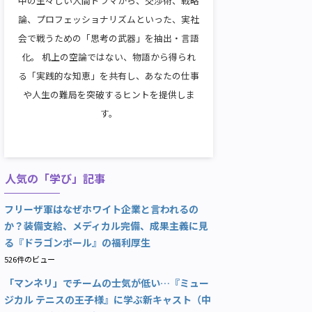
中の生々しい人間ドラマから、交渉術、戦略
論、プロフェッショナリズムといった、実社
会で戦うための「思考の武器」を抽出・言語
化。 机上の空論ではない、物語から得られ
る「実践的な知恵」を共有し、あなたの仕事
や人生の難局を突破するヒントを提供しま
す。
人気の「学び」記事
フリーザ軍はなぜホワイト企業と言われるの
か？装備支給、メディカル完備、成果主義に見
る『ドラゴンボール』の福利厚生
526件のビュー
「マンネリ」でチームの士気が低い…『ミュー
ジカル テニスの王子様』に学ぶ新キャスト（中