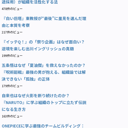
途採用）が組織を活性化する法
478件のビュー
『白い巨塔』東教授が“最後”に里見を選んだ理
由と本質を考察
217件のビュー
『イッテQ！』の「祭り企画」はなぜ面白い？
逆境を楽しむ出川イングリッシュの真髄
199件のビュー
五条悟はなぜ「夏油傑」を救えなかったのか？
『呪術廻戦』最強の男が抱える、組織論では解
決できない「孤独」の正体
179件のビュー
自来也はなぜ火影を断り続けたのか？
『NARUTO』に学ぶ組織のトップに立たず伝説
になる生き方
163件のビュー
ONEPIECEに学ぶ最強のチームビルディング：