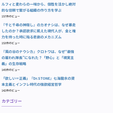
ルフィと麦わらの一味から、個性を活かし絶対
的な信頼で繋がる組織の作り方を学ぶ
157件のビュー
『千と千尋の神隠し』のカオナシは、なぜ暴走
したのか？承認欲求に飢えた現代人が、金と権
力を持った時に陥る悲劇のメカニズム
153件のビュー
『風の谷のナウシカ』クロトワは、なぜ“最強
の雇われ隊長”になれた？「野心」と「現実主
義」の生存戦略
145件のビュー
「欲しい＝正義」『Dr.STONE』七海龍水の資
本主義とインフレ時代の強欲経営哲学
142件のビュー
カテゴリー