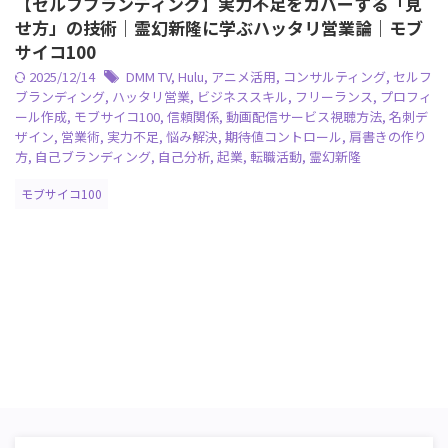
【セルフブランディング】実力不足をカバーする「見
せ方」の技術｜霊幻新隆に学ぶハッタリ営業論｜モブ
サイコ100
2025/12/14
DMM TV
,
Hulu
,
アニメ活用
,
コンサルティング
,
セルフ
ブランディング
,
ハッタリ営業
,
ビジネススキル
,
フリーランス
,
プロフィ
ール作成
,
モブサイコ100
,
信頼関係
,
動画配信サービス視聴方法
,
名刺デ
ザイン
,
営業術
,
実力不足
,
悩み解決
,
期待値コントロール
,
肩書きの作り
方
,
自己ブランディング
,
自己分析
,
起業
,
転職活動
,
霊幻新隆
モブサイコ100