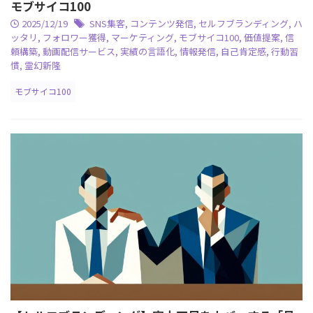
モブサイコ100
2025/12/19
SNS集客
,
コンテンツ発信
,
セルフブランディング
,
ハ
ッタリ
,
フォロワー獲得
,
マーケティング
,
モブサイコ100
,
価値提案
,
信
頼構築
,
動画配信サービス
,
実績の言語化
,
情報発信
,
自己肯定感
,
行動習
慣
,
霊幻新隆
モブサイコ100