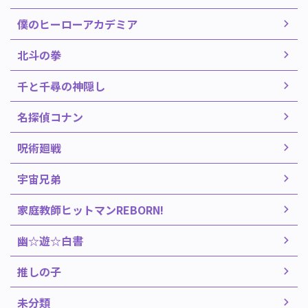
僕のヒーローアカデミア
北斗の拳
千と千尋の神隠し
名探偵コナン
呪術廻戦
宇宙兄弟
家庭教師ヒットマンREBORN!
幽☆遊☆白書
推しの子
未分類