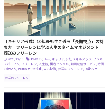
【キャリア形成】10年後も生き残る「長期視点」の持
ち方｜フリーレンに学ぶ人生のタイムマネジメント｜
葬送のフリーレン
2025/12/15
DMM TV
,
Hulu
,
キャリア形成
,
スキルアップ
,
ビジネ
スパーソン
,
フリーレン
,
人生観
,
勇者ヒンメル
,
動画配信サービス
,
時間
の使い方
,
目標設定
,
習慣化
,
自己投資
,
葬送のフリーレン
,
長期視点
葬送のフリーレン