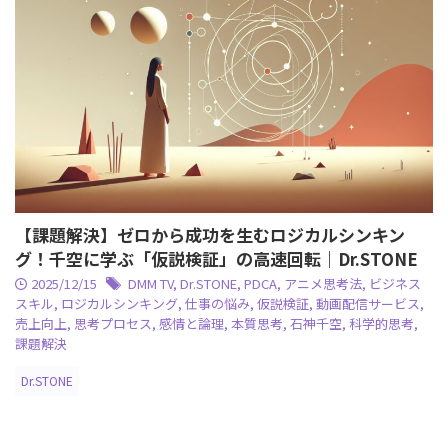
【課題解決】ゼロから成功を生むロジカルシンキン
グ！千空に学ぶ「仮説検証」の高速回転｜Dr.STONE
2025/12/15
DMM TV
,
Dr.STONE
,
PDCA
,
アニメ思考法
,
ビジネス
スキル
,
ロジカルシンキング
,
仕事の悩み
,
仮説検証
,
動画配信サービス
,
売上向上
,
思考プロセス
,
感情と論理
,
本質思考
,
石神千空
,
科学的思考
,
課題解決
Dr.STONE