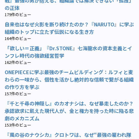
戦』最強の男が抱える、組織論では解決できない「孤独」
の正体
179件のビュー
自来也はなぜ火影を断り続けたのか？『NARUTO』に学ぶ
組織のトップに立たず伝説になる生き方
164件のビュー
「欲しい＝正義」『Dr.STONE』七海龍水の資本主義とイ
ンフレ時代の強欲経営哲学
162件のビュー
ONEPIECEに学ぶ最強のチームビルディング：ルフィと麦
わらの一味から、個性を活かし絶対的な信頼で繋がる組織
の作り方を学ぶ
157件のビュー
『千と千尋の神隠し』のカオナシは、なぜ暴走したのか？
承認欲求に飢えた現代人が、金と権力を持った時に陥る悲
劇のメカニズム
153件のビュー
『風の谷のナウシカ』クロトワは、なぜ“最強の雇われ隊