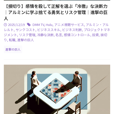
【損切り】感情を殺して正解を選ぶ「冷徹」な決断力
｜アルミンに学ぶ捨てる勇気とリスク管理｜進撃の巨
人
2025/12/19
DMM TV
,
Hulu
,
アニメ視聴サービス
,
アルミン・アル
レルト
,
サンクコスト
,
ビジネススキル
,
ビジネス判断
,
プロジェクトマネ
ジメント
,
リスク管理
,
冷静な決断
,
名言
,
感情コントロール
,
投資
,
損切
り
,
転職
,
進撃の巨人
進撃の巨人