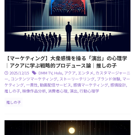
【マーケティング】大衆感情を操る「演出」の心理学
｜アクアに学ぶ戦略的プロデュース論｜推しの子
2025/12/15
DMM TV
,
Hulu
,
アクア
,
エンタメ
,
カスタマージャーニ
ー
,
コンテンツマーケティング
,
ストーリーテリング
,
ブランド体験
,
マー
ケティング
,
一貫性
,
動画配信サービス
,
感情マーケティング
,
感情設計
,
推しの子
,
映像作品分析
,
消費者心理
,
演出
,
行動心理学
推しの子