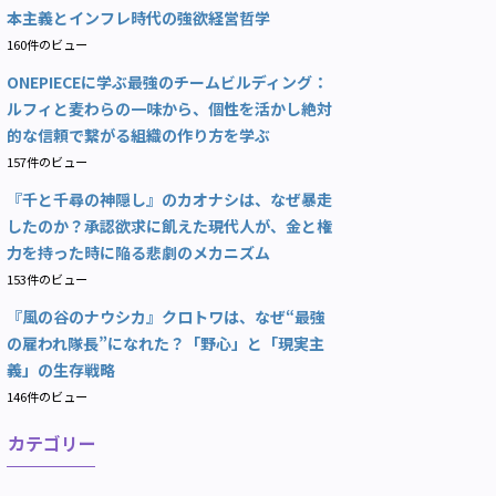
本主義とインフレ時代の強欲経営哲学
160件のビュー
ONEPIECEに学ぶ最強のチームビルディング：
ルフィと麦わらの一味から、個性を活かし絶対
的な信頼で繋がる組織の作り方を学ぶ
157件のビュー
『千と千尋の神隠し』のカオナシは、なぜ暴走
したのか？承認欲求に飢えた現代人が、金と権
力を持った時に陥る悲劇のメカニズム
153件のビュー
『風の谷のナウシカ』クロトワは、なぜ“最強
の雇われ隊長”になれた？「野心」と「現実主
義」の生存戦略
146件のビュー
カテゴリー