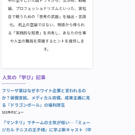
中の生々しい人間ドラマから、交渉術、戦略
論、プロフェッショナリズムといった、実社
会で戦うための「思考の武器」を抽出・言語
化。 机上の空論ではない、物語から得られ
る「実践的な知恵」を共有し、あなたの仕事
や人生の難局を突破するヒントを提供しま
す。
人気の「学び」記事
フリーザ軍はなぜホワイト企業と言われるの
か？装備支給、メディカル完備、成果主義に見
る『ドラゴンボール』の福利厚生
532件のビュー
「マンネリ」でチームの士気が低い…『ミュー
ジカル テニスの王子様』に学ぶ新キャスト（中