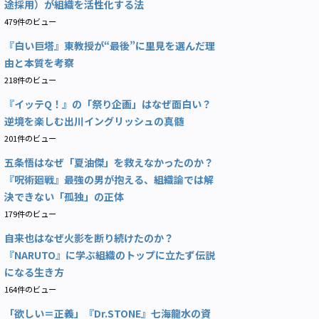
途採用）が組織を活性化する法
479件のビュー
『白い巨塔』東教授が“最後”に里見を選んだ理
由と本質を考察
218件のビュー
『イッテQ！』の「祭り企画」はなぜ面白い？
逆境を楽しむ出川イングリッシュの真髄
201件のビュー
五条悟はなぜ「夏油傑」を救えなかったのか？
『呪術廻戦』最強の男が抱える、組織論では解
決できない「孤独」の正体
179件のビュー
自来也はなぜ火影を断り続けたのか？
『NARUTO』に学ぶ組織のトップに立たず伝説
になる生き方
164件のビュー
「欲しい＝正義」『Dr.STONE』七海龍水の資