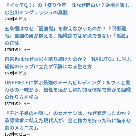
『イッテQ！』の「祭り企画」はなぜ面白い？逆境を楽し
む出川イングリッシュの真髄
200件のビュー
五条悟はなぜ「夏油傑」を救えなかったのか？『呪術廻
戦』最強の男が抱える、組織論では解決できない「孤独」
の正体
179件のビュー
自来也はなぜ火影を断り続けたのか？『NARUTO』に学ぶ
組織のトップに立たず伝説になる生き方
163件のビュー
ONEPIECEに学ぶ最強のチームビルディング：ルフィと麦
わらの一味から、個性を活かし絶対的な信頼で繋がる組織
の作り方を学ぶ
157件のビュー
『千と千尋の神隠し』のカオナシは、なぜ暴走したのか？
承認欲求に飢えた現代人が、金と権力を持った時に陥る悲
劇のメカニズム
153件のビュー