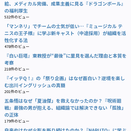
給、メディカル完備、成果主義に見る『ドラゴンボール』
の福利厚生
532件のビュー
「マンネリ」でチームの士気が低い…『ミュージカル テ
ニスの王子様』に学ぶ新キャスト（中途採用）が組織を活
性化する法
478件のビュー
『白い巨塔』東教授が“最後”に里見を選んだ理由と本質を
考察
218件のビュー
『イッテQ！』の「祭り企画」はなぜ面白い？逆境を楽し
む出川イングリッシュの真髄
201件のビュー
五条悟はなぜ「夏油傑」を救えなかったのか？『呪術廻
戦』最強の男が抱える、組織論では解決できない「孤独」
の正体
179件のビュー
自来也はなぜ火影を断り続けたのか？『NARUTO』に学ぶ