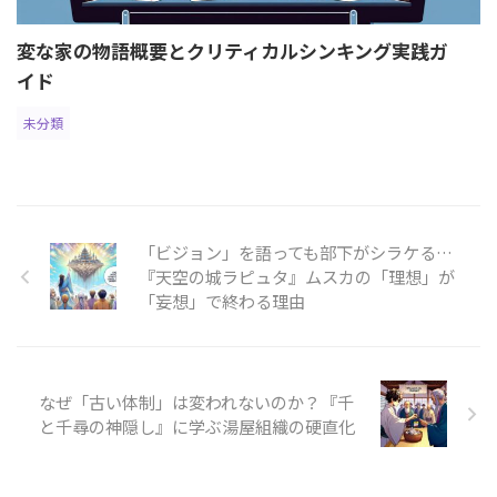
変な家の物語概要とクリティカルシンキング実践ガ
イド
未分類
「ビジョン」を語っても部下がシラケる…
『天空の城ラピュタ』ムスカの「理想」が
「妄想」で終わる理由
なぜ「古い体制」は変われないのか？『千
と千尋の神隠し』に学ぶ湯屋組織の硬直化