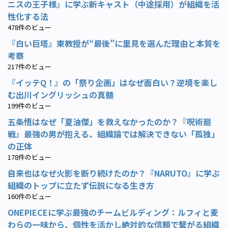
ニスの王子様』に学ぶ新キャスト（中途採用）が組織を活
性化する法
478件のビュー
『白い巨塔』東教授が“最後”に里見を選んだ理由と本質を
考察
217件のビュー
『イッテQ！』の「祭り企画」はなぜ面白い？逆境を楽し
む出川イングリッシュの真髄
199件のビュー
五条悟はなぜ「夏油傑」を救えなかったのか？『呪術廻
戦』最強の男が抱える、組織論では解決できない「孤独」
の正体
178件のビュー
自来也はなぜ火影を断り続けたのか？『NARUTO』に学ぶ
組織のトップに立たず伝説になる生き方
160件のビュー
ONEPIECEに学ぶ最強のチームビルディング：ルフィと麦
わらの一味から、個性を活かし絶対的な信頼で繋がる組織