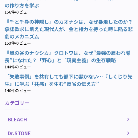
の作り方を学ぶ
156件のビュー
『千と千尋の神隠し』のカオナシは、なぜ暴走したのか？
承認欲求に飢えた現代人が、金と権力を持った時に陥る悲
劇のメカニズム
153件のビュー
『風の谷のナウシカ』クロトワは、なぜ“最強の雇われ隊
長”になれた？「野心」と「現実主義」の生存戦略
144件のビュー
「失敗事例」を共有しても部下に響かない…『しくじり先
生』に学ぶ「共感」を生む“反省の伝え方”
140件のビュー
カテゴリー
BLEACH
Dr.STONE