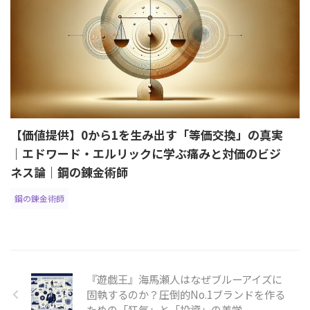
【価値提供】0から1を生み出す「等価交換」の真実
｜エドワード・エルリックに学ぶ痛みと対価のビジ
ネス論｜鋼の錬金術師
鋼の錬金術師
『遊戯王』海馬瀬人はなぜブルーアイズに
固執するのか？圧倒的No.1ブランドを作る
ための「狂気」と「投資」の美学