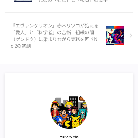
『エヴァンゲリオン』赤木リツコが抱える
「愛人」と「科学者」の苦悩｜組織の闇
（ゲンドウ）に染まりながら実務を回すN
o.2の悲劇