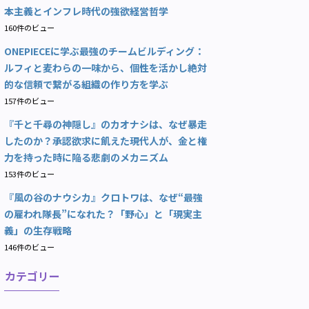
本主義とインフレ時代の強欲経営哲学
160件のビュー
ONEPIECEに学ぶ最強のチームビルディング：
ルフィと麦わらの一味から、個性を活かし絶対
的な信頼で繋がる組織の作り方を学ぶ
157件のビュー
『千と千尋の神隠し』のカオナシは、なぜ暴走
したのか？承認欲求に飢えた現代人が、金と権
力を持った時に陥る悲劇のメカニズム
153件のビュー
『風の谷のナウシカ』クロトワは、なぜ“最強
の雇われ隊長”になれた？「野心」と「現実主
義」の生存戦略
146件のビュー
カテゴリー