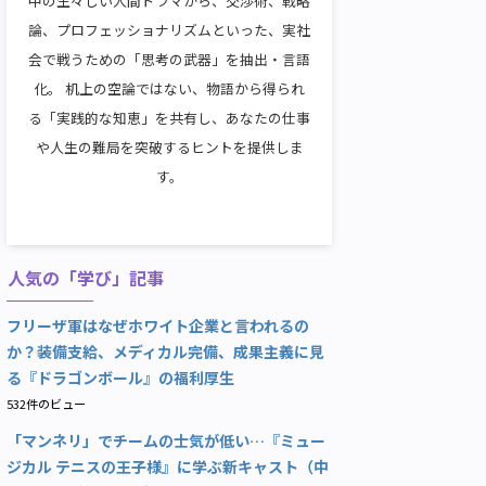
中の生々しい人間ドラマから、交渉術、戦略
論、プロフェッショナリズムといった、実社
会で戦うための「思考の武器」を抽出・言語
化。 机上の空論ではない、物語から得られ
る「実践的な知恵」を共有し、あなたの仕事
や人生の難局を突破するヒントを提供しま
す。
人気の「学び」記事
フリーザ軍はなぜホワイト企業と言われるの
か？装備支給、メディカル完備、成果主義に見
る『ドラゴンボール』の福利厚生
532件のビュー
「マンネリ」でチームの士気が低い…『ミュー
ジカル テニスの王子様』に学ぶ新キャスト（中