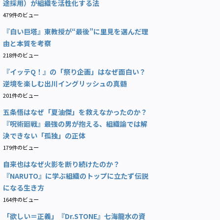
途採用）が組織を活性化する法
479件のビュー
『白い巨塔』東教授が“最後”に里見を選んだ理
由と本質を考察
218件のビュー
『イッテQ！』の「祭り企画」はなぜ面白い？
逆境を楽しむ出川イングリッシュの真髄
201件のビュー
五条悟はなぜ「夏油傑」を救えなかったのか？
『呪術廻戦』最強の男が抱える、組織論では解
決できない「孤独」の正体
179件のビュー
自来也はなぜ火影を断り続けたのか？
『NARUTO』に学ぶ組織のトップに立たず伝説
になる生き方
164件のビュー
「欲しい＝正義」『Dr.STONE』七海龍水の資