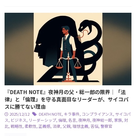
『DEATH NOTE』夜神月の父・総一郎の限界｜「法
律」と「倫理」を守る真面目なリーダーが、サイコパ
スに勝てない理由
2025/12/12
DEATH NOTE
,
キラ事件
,
コンプライアンス
,
サイコパ
ス
,
ビジネス
,
リーダーシップ
,
倫理
,
名言
,
夜神月
,
夜神総一郎
,
家族
,
対
比
,
戦略性
,
柔軟性
,
正義感
,
法律
,
父親
,
理想主義
,
苦悩
,
警察官