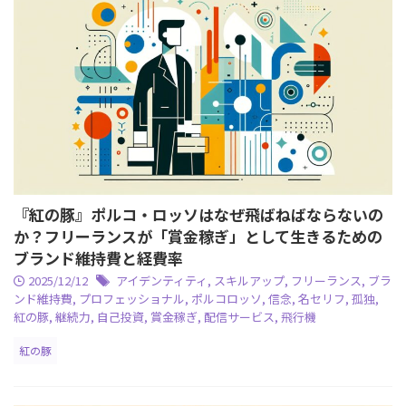
『紅の豚』ポルコ・ロッソはなぜ飛ばねばならないの
か？フリーランスが「賞金稼ぎ」として生きるための
ブランド維持費と経費率
2025/12/12
アイデンティティ
,
スキルアップ
,
フリーランス
,
ブラ
ンド維持費
,
プロフェッショナル
,
ポルコロッソ
,
信念
,
名セリフ
,
孤独
,
紅の豚
,
継続力
,
自己投資
,
賞金稼ぎ
,
配信サービス
,
飛行機
紅の豚