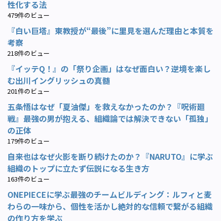
性化する法
479件のビュー
『白い巨塔』東教授が“最後”に里見を選んだ理由と本質を
考察
218件のビュー
『イッテQ！』の「祭り企画」はなぜ面白い？逆境を楽し
む出川イングリッシュの真髄
201件のビュー
五条悟はなぜ「夏油傑」を救えなかったのか？『呪術廻
戦』最強の男が抱える、組織論では解決できない「孤独」
の正体
179件のビュー
自来也はなぜ火影を断り続けたのか？『NARUTO』に学ぶ
組織のトップに立たず伝説になる生き方
163件のビュー
ONEPIECEに学ぶ最強のチームビルディング：ルフィと麦
わらの一味から、個性を活かし絶対的な信頼で繋がる組織
の作り方を学ぶ