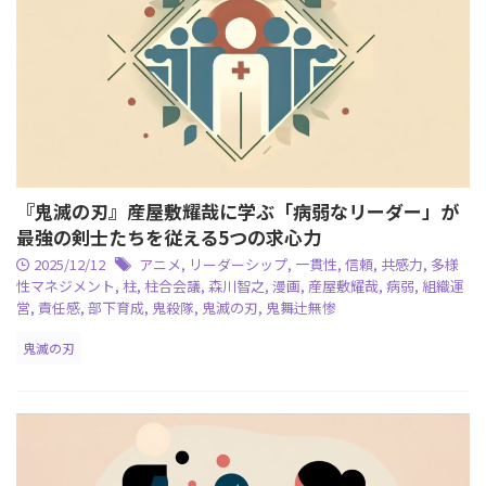
『鬼滅の刃』産屋敷耀哉に学ぶ「病弱なリーダー」が
最強の剣士たちを従える5つの求心力
2025/12/12
アニメ
,
リーダーシップ
,
一貫性
,
信頼
,
共感力
,
多様
性マネジメント
,
柱
,
柱合会議
,
森川智之
,
漫画
,
産屋敷耀哉
,
病弱
,
組織運
営
,
責任感
,
部下育成
,
鬼殺隊
,
鬼滅の刃
,
鬼舞辻無惨
鬼滅の刃