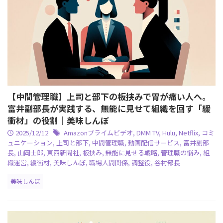
【中間管理職】上司と部下の板挟みで胃が痛い人へ。
富井副部長が実践する、無能に見せて組織を回す「緩
衝材」の役割｜美味しんぼ
2025/12/12
Amazonプライムビデオ
,
DMM TV
,
Hulu
,
Netflix
,
コミ
ュニケーション
,
上司と部下
,
中間管理職
,
動画配信サービス
,
富井副部
長
,
山岡士郎
,
東西新聞社
,
板挟み
,
無能に見せる戦略
,
管理職の悩み
,
組
織運営
,
緩衝材
,
美味しんぼ
,
職場人間関係
,
調整役
,
谷村部長
美味しんぼ