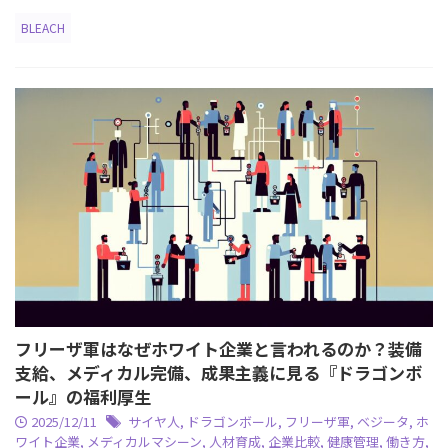
BLEACH
フリーザ軍はなぜホワイト企業と言われるのか？装備
支給、メディカル完備、成果主義に見る『ドラゴンボ
ール』の福利厚生
2025/12/11
サイヤ人
,
ドラゴンボール
,
フリーザ軍
,
ベジータ
,
ホ
ワイト企業
,
メディカルマシーン
,
人材育成
,
企業比較
,
健康管理
,
働き方
,