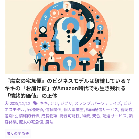
『魔女の宅急便』のビジネスモデルは破綻している？
キキの「お届け便」がAmazon時代でも生き残れる
「情緒的価値」の正体
2025/12/12
キキ
,
ジジ
,
ジブリ
,
スランプ
,
パーソナライズ
,
ビジ
ネスモデル
,
価格競争
,
信頼関係
,
個人事業主
,
動画配信サービス
,
宮崎駿
,
差別化
,
情緒的価値
,
成長物語
,
持続可能性
,
物流
,
競合
,
配達サービス
,
顧
客体験
,
魔女の宅急便
,
魔法
魔女の宅急便