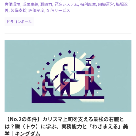
労働環境
,
成果主義
,
戦闘力
,
昇進システム
,
福利厚生
,
組織運営
,
職場改
善
,
装備支給
,
評価制度
,
配信サービス
ドラゴンボール
【No.2の条件】カリスマ上司を支える最強の右腕と
は？騰（トウ）に学ぶ、実務能力と「わきまえる」美
学｜キングダム