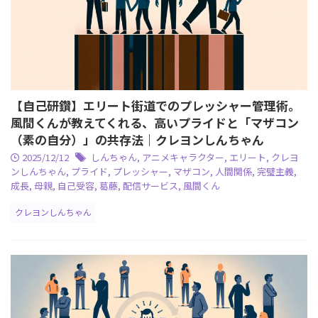
【自己研鑽】エリート街道でのプレッシャー管理術。
風間くんが教えてくれる、高いプライドと「マザコン
（素の自分）」の共存法｜クレヨンしんちゃん
2025/12/12
しんちゃん
,
アニメキャラクター
,
エリート
,
クレヨ
ンしんちゃん
,
プライド
,
プレッシャー
,
マザコン
,
人間関係
,
完璧主義
,
成長
,
母親
,
自己受容
,
葛藤
,
配信サービス
,
風間くん
クレヨンしんちゃん