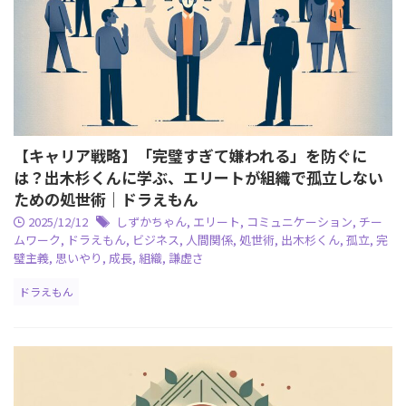
【キャリア戦略】「完璧すぎて嫌われる」を防ぐに
は？出木杉くんに学ぶ、エリートが組織で孤立しない
ための処世術｜ドラえもん
2025/12/12
しずかちゃん
,
エリート
,
コミュニケーション
,
チー
ムワーク
,
ドラえもん
,
ビジネス
,
人間関係
,
処世術
,
出木杉くん
,
孤立
,
完
璧主義
,
思いやり
,
成長
,
組織
,
謙虚さ
ドラえもん