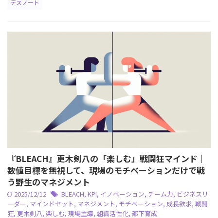
デスノート
『BLEACH』更木剣八の「楽しむ」戦闘狂マインド｜
数値目標を無視して、現場のモチベーションだけで戦
う野生のマネジメント
2025/12/12
BLEACH
,
KPI
,
イノベーション
,
チーム力
,
ビジネスリ
ーダー
,
マインドセット
,
マネジメント
,
モチベーション
,
成長欲求
,
戦闘
狂
,
更木剣八
,
楽しむ
,
現場主導
,
組織活性化
,
部下育成