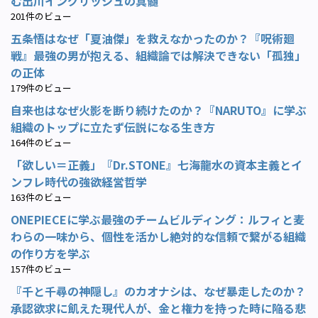
む出川イングリッシュの真髄
201件のビュー
五条悟はなぜ「夏油傑」を救えなかったのか？『呪術廻
戦』最強の男が抱える、組織論では解決できない「孤独」
の正体
179件のビュー
自来也はなぜ火影を断り続けたのか？『NARUTO』に学ぶ
組織のトップに立たず伝説になる生き方
164件のビュー
「欲しい＝正義」『Dr.STONE』七海龍水の資本主義とイ
ンフレ時代の強欲経営哲学
163件のビュー
ONEPIECEに学ぶ最強のチームビルディング：ルフィと麦
わらの一味から、個性を活かし絶対的な信頼で繋がる組織
の作り方を学ぶ
157件のビュー
『千と千尋の神隠し』のカオナシは、なぜ暴走したのか？
承認欲求に飢えた現代人が、金と権力を持った時に陥る悲