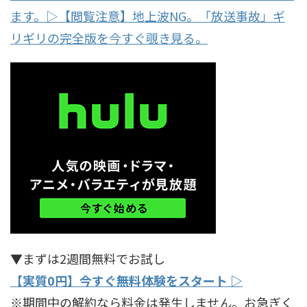
ます。▷【閲覧注意】地上波NG。「放送事故」ギ
リギリの完全版を今すぐ覗き見る。
▼まずは2週間無料でお試し
【実質0円】今すぐ無料体験をスタート ▷
※期間中の解約なら料金は発生しません。お急ぎく