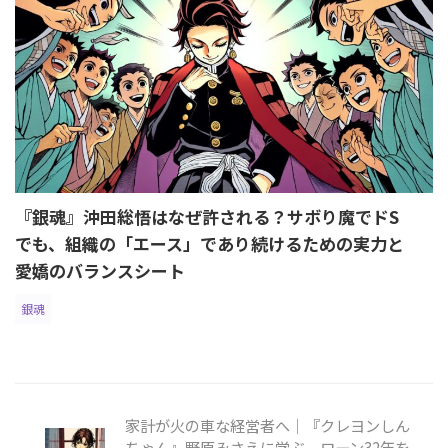
『銀魂』沖田総悟はなぜ許される？サボり魔でドS
でも、組織の「エース」であり続けるための実力と
愛嬌のバランスシート
銀魂
家計が火の車な経営者へ｜『クレヨンしん
ちゃん』野原みさえに学ぶ、ローン32年を