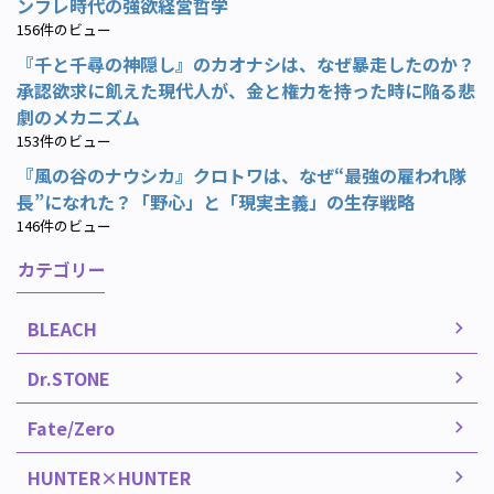
ンフレ時代の強欲経営哲学
156件のビュー
『千と千尋の神隠し』のカオナシは、なぜ暴走したのか？
承認欲求に飢えた現代人が、金と権力を持った時に陥る悲
劇のメカニズム
153件のビュー
『風の谷のナウシカ』クロトワは、なぜ“最強の雇われ隊
長”になれた？「野心」と「現実主義」の生存戦略
146件のビュー
カテゴリー
BLEACH
Dr.STONE
Fate/Zero
HUNTER×HUNTER