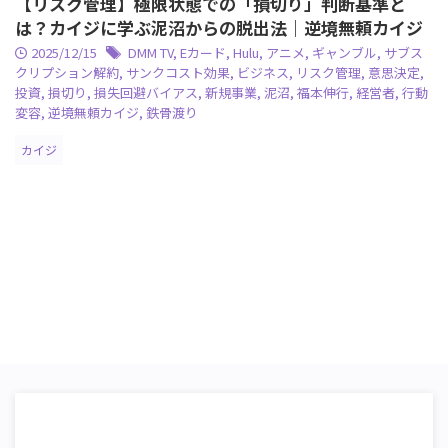
【リスク管理】極限状態での「損切り」判断基準と
は？カイジに学ぶ泥沼からの脱出法｜逆境無頼カイジ
2025/12/15
DMM TV
,
Eカード
,
Hulu
,
アニメ
,
ギャンブル
,
サブス
クリプション解約
,
サンクコスト効果
,
ビジネス
,
リスク管理
,
意思決定
,
投資
,
損切り
,
損失回避バイアス
,
新規事業
,
泥沼
,
福本伸行
,
経営者
,
行動
変容
,
逆境無頼カイジ
,
鉄骨渡り
カイジ