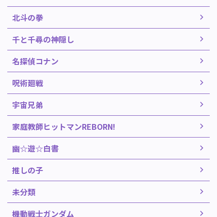
北斗の拳
千と千尋の神隠し
名探偵コナン
呪術廻戦
宇宙兄弟
家庭教師ヒットマンREBORN!
幽☆遊☆白書
推しの子
未分類
機動戦士ガンダム