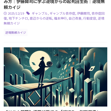
み方｜伊藤開司に学ぶ逆境からの起死回生術｜逆境無
頼カイジ
2025/12/19
ギャンブル
,
ギャンブル依存症
,
伊藤開司
,
依存症回
復
,
地下チンチロ
,
底辺からの逆転
,
福本伸行
,
自己改善
,
行動変容
,
逆境
無頼カイジ
逆境無頼カイジ