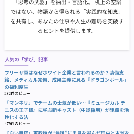
「思考の武器」を抽出・言語化。 机上の空論
ではない、物語から得られる「実践的な知恵」
を共有し、あなたの仕事や人生の難局を突破す
るヒントを提供します。
人気の「学び」記事
フリーザ軍はなぜホワイト企業と言われるのか？装備支
給、メディカル完備、成果主義に見る『ドラゴンボール』
の福利厚生
532件のビュー
「マンネリ」でチームの士気が低い…『ミュージカル テ
ニスの王子様』に学ぶ新キャスト（中途採用）が組織を活
性化する法
479件のビュー
『白い巨塔』東教授が“最後”に里見を選んだ理由と本質を