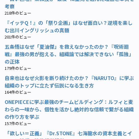
考察
218件のビュー
『イッテQ！』の「祭り企画」はなぜ面白い？逆境を楽し
む出川イングリッシュの真髄
201件のビュー
五条悟はなぜ「夏油傑」を救えなかったのか？『呪術廻
戦』最強の男が抱える、組織論では解決できない「孤独」
の正体
179件のビュー
自来也はなぜ火影を断り続けたのか？『NARUTO』に学ぶ
組織のトップに立たず伝説になる生き方
164件のビュー
ONEPIECEに学ぶ最強のチームビルディング：ルフィと麦
わらの一味から、個性を活かし絶対的な信頼で繋がる組織
の作り方を学ぶ
157件のビュー
「欲しい＝正義」『Dr.STONE』七海龍水の資本主義とイ