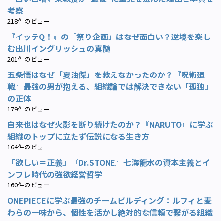
考察
218件のビュー
『イッテQ！』の「祭り企画」はなぜ面白い？逆境を楽し
む出川イングリッシュの真髄
201件のビュー
五条悟はなぜ「夏油傑」を救えなかったのか？『呪術廻
戦』最強の男が抱える、組織論では解決できない「孤独」
の正体
179件のビュー
自来也はなぜ火影を断り続けたのか？『NARUTO』に学ぶ
組織のトップに立たず伝説になる生き方
164件のビュー
「欲しい＝正義」『Dr.STONE』七海龍水の資本主義とイ
ンフレ時代の強欲経営哲学
160件のビュー
ONEPIECEに学ぶ最強のチームビルディング：ルフィと麦
わらの一味から、個性を活かし絶対的な信頼で繋がる組織