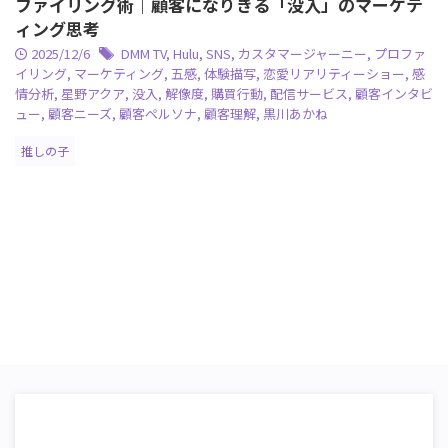
ファイリング術｜顧客になりきる「没入」のマーケテ
ィング思考
2025/12/6
DMM TV
,
Hulu
,
SNS
,
カスタマージャーニー
,
プロファ
イリング
,
マーケティング
,
五感
,
体験描写
,
恋愛リアリティーショー
,
感
情分析
,
星野アクア
,
没入
,
解像度
,
購買行動
,
配信サービス
,
顧客インタビ
ュー
,
顧客ニーズ
,
顧客ペルソナ
,
顧客理解
,
黒川あかね
推しの子