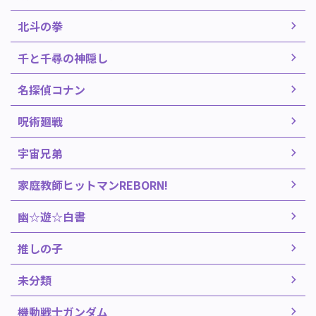
北斗の拳
千と千尋の神隠し
名探偵コナン
呪術廻戦
宇宙兄弟
家庭教師ヒットマンREBORN!
幽☆遊☆白書
推しの子
未分類
機動戦士ガンダム