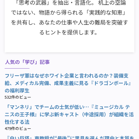
「思考の武器」を抽出・言語化。 机上の空論
ではない、物語から得られる「実践的な知恵」
を共有し、あなたの仕事や人生の難局を突破す
るヒントを提供します。
人気の「学び」記事
フリーザ軍はなぜホワイト企業と言われるのか？装備支
給、メディカル完備、成果主義に見る『ドラゴンボール』
の福利厚生
532件のビュー
「マンネリ」でチームの士気が低い…『ミュージカル テ
ニスの王子様』に学ぶ新キャスト（中途採用）が組織を活
性化する法
479件のビュー
『白い巨塔』東教授が“最後”に里見を選んだ理由と本質を