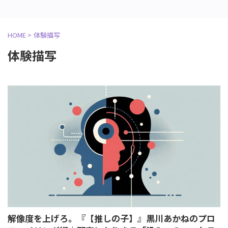
HOME
>
体験描写
体験描写
解像度を上げろ。『【推しの子】』黒川あかねのプロ