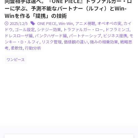
同盟相手は選べ。『ONE PIECE』トラファルガー・ロ
ーに学ぶ、予測不能なパートナー（ルフィ）とWin-
Winを作る「提携」の技術
2025/12/5
ONE PIECE
,
Win-Win
,
アニメ視聴
,
オペオペの実
,
カイ
ドウ
,
ゴール設定
,
シナジー効果
,
トラファルガー・ロー
,
ドフラミンゴ
,
ドレスローザ編
,
パンクハザード編
,
パートナーシップ
,
ビジネス提携
,
モ
ンキー・D・ルフィ
,
リスク管理
,
価値観の違い
,
強みの相乗効果
,
戦略思
考
,
柔軟性
,
行動分析
ワンピース