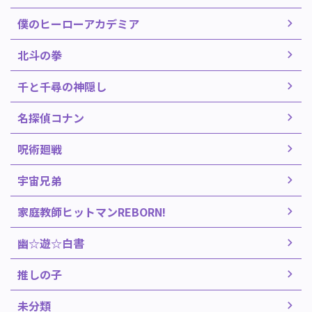
僕のヒーローアカデミア
北斗の拳
千と千尋の神隠し
名探偵コナン
呪術廻戦
宇宙兄弟
家庭教師ヒットマンREBORN!
幽☆遊☆白書
推しの子
未分類