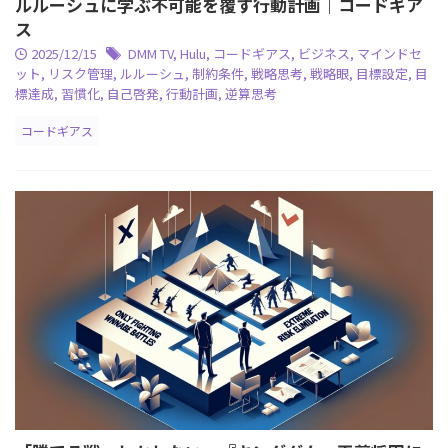
ルルーシュに学ぶ不可能を覆す行動計画｜コードギア
ス
2025/12/15
DMM TV
,
Hulu
,
コードギアス
,
ビジネス
,
マインドセ
ット
,
リスク管理
,
ルルーシュ
,
制約条件
,
戦略思考
,
戦略眼
,
目標設定
,
目
標達成
,
習慣化
,
自己啓発
,
行動計画
,
逆算思考
コードギアス