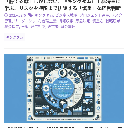
「勝てる戦」しかしない。『キングダム』王翦将軍に
学ぶ、リスクを極限まで排除する「慎重」な経営判断
2025/12/6
キングダム
,
ビジネス戦略
,
プロジェクト選定
,
リスク
管理
,
リーダーシップ
,
合理主義
,
情報収集
,
意思決定
,
慎重さ
,
戦略思考
,
機会損失
,
王翦
,
経営判断
,
経営者
,
資金調達
キングダム