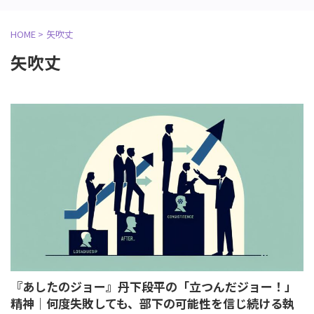
HOME
>
矢吹丈
矢吹丈
『あしたのジョー』丹下段平の「立つんだジョー！」
精神｜何度失敗しても、部下の可能性を信じ続ける執