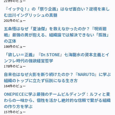
219件のビュー
『イッテQ！』の「祭り企画」はなぜ面白い？逆境を楽し
む出川イングリッシュの真髄
201件のビュー
五条悟はなぜ「夏油傑」を救えなかったのか？『呪術廻
戦』最強の男が抱える、組織論では解決できない「孤独」
の正体
186件のビュー
「欲しい＝正義」『Dr.STONE』七海龍水の資本主義とイ
ンフレ時代の強欲経営哲学
178件のビュー
自来也はなぜ火影を断り続けたのか？『NARUTO』に学ぶ
組織のトップに立たず伝説になる生き方
164件のビュー
ONEPIECEに学ぶ最強のチームビルディング：ルフィと麦
わらの一味から、個性を活かし絶対的な信頼で繋がる組織
の作り方を学ぶ
157件のビュー