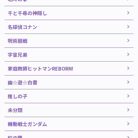
千と千尋の神隠し
名探偵コナン
呪術廻戦
宇宙兄弟
家庭教師ヒットマンREBORN!
幽☆遊☆白書
推しの子
未分類
機動戦士ガンダム
紅の豚