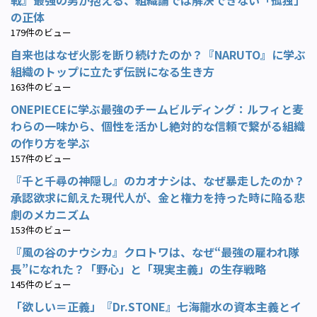
の正体
179件のビュー
自来也はなぜ火影を断り続けたのか？『NARUTO』に学ぶ
組織のトップに立たず伝説になる生き方
163件のビュー
ONEPIECEに学ぶ最強のチームビルディング：ルフィと麦
わらの一味から、個性を活かし絶対的な信頼で繋がる組織
の作り方を学ぶ
157件のビュー
『千と千尋の神隠し』のカオナシは、なぜ暴走したのか？
承認欲求に飢えた現代人が、金と権力を持った時に陥る悲
劇のメカニズム
153件のビュー
『風の谷のナウシカ』クロトワは、なぜ“最強の雇われ隊
長”になれた？「野心」と「現実主義」の生存戦略
145件のビュー
「欲しい＝正義」『Dr.STONE』七海龍水の資本主義とイ