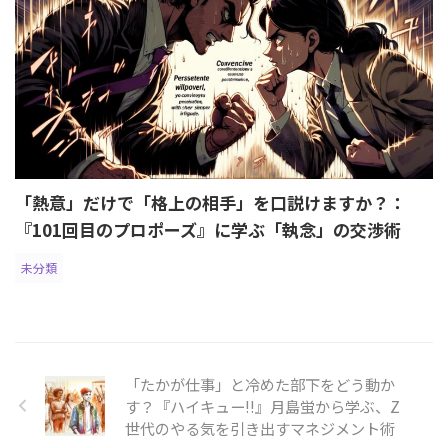
「熱意」だけで「格上の相手」を口説けますか？：
『101回目のプロポーズ』に学ぶ「執念」の交渉術
未分類
「たかが仕事」と冷めた部下をどう動か
す？『ハイキュー!!』月島蛍から学ぶ、Z
世代のやる気を引き出すマネジメント術