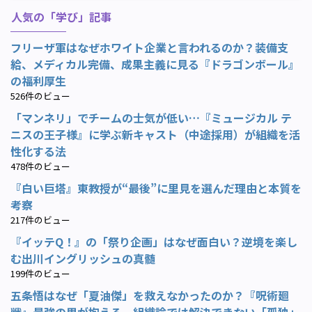
人気の「学び」記事
フリーザ軍はなぜホワイト企業と言われるのか？装備支
給、メディカル完備、成果主義に見る『ドラゴンボール』
の福利厚生
526件のビュー
「マンネリ」でチームの士気が低い…『ミュージカル テ
ニスの王子様』に学ぶ新キャスト（中途採用）が組織を活
性化する法
478件のビュー
『白い巨塔』東教授が“最後”に里見を選んだ理由と本質を
考察
217件のビュー
『イッテQ！』の「祭り企画」はなぜ面白い？逆境を楽し
む出川イングリッシュの真髄
199件のビュー
五条悟はなぜ「夏油傑」を救えなかったのか？『呪術廻
戦』最強の男が抱える、組織論では解決できない「孤独」