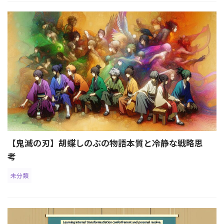
【鬼滅の刃】胡蝶しのぶの物語本質と冷静な戦略思
考
未分類